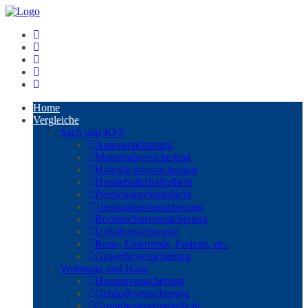
Home
Vergleiche
Sach und KFZ
Autoversicherung
Motorradversicherung
Haftpflichtversicherung
Hundehalterhaftpflicht
Pferdehalterhaftpflicht
Tierkrankenversicherung
Rechtsschutzversicherung
Unfallversicherung
Reise, Elektronik, Freizeit, etc.
Gewerbeversicherung
Wohnung und Haus
Hausratversicherung
Gebäudeversicherung
Grundbesitzerhaftpflicht