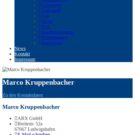
Girokonto
Tagesgeld
Gas
Strom
DSL
Baufinanzierung
Kündigungen
Bausparen
News
Kontakt
Impressum
Marco Kruppenbacher
Zu den Kontaktdaten
Marco Kruppenbacher
ARX GmbH
Breitestr. 52a
67067 Ludwigshafen
E-Mail schreiben