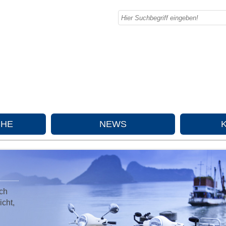
CHE
NEWS
ch
cht,