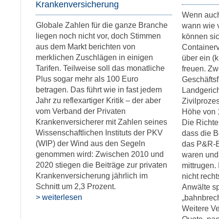
Krankenversicherung
Wenn auch 
Globale Zahlen für die ganze Branche
wann wie v
liegen noch nicht vor, doch Stimmen
können sic
aus dem Markt berichten von
Container
merklichen Zuschlägen in einigen
über ein (
Tarifen. Teilweise soll das monatliche
freuen. Z
Plus sogar mehr als 100 Euro
Geschäfts
betragen. Das führt wie in fast jedem
Landgeric
Jahr zu reflexartiger Kritik – der aber
Zivilproze
vom Verband der Privaten
Höhe von 
Krankenversicherer mit Zahlen seines
Die Richte
Wissenschaftlichen Instituts der PKV
dass die B
(WIP) der Wind aus den Segeln
das P&R-B
genommen wird: Zwischen 2010 und
waren und 
2020 stiegen die Beiträge zur privaten
mittrugen.
Krankenversicherung jährlich im
nicht rech
Schnitt um 2,3 Prozent.
Anwälte sp
> weiterlesen
„bahnbrec
Weitere Ve