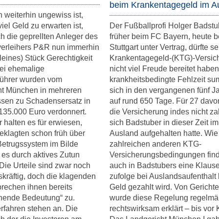
beim Krankentagegeld im A
weiterhin ungewiss ist,
iel Geld zu erwarten ist,
Der Fußballprofi Holger Badstu
h die geprellten Anleger des
früher beim FC Bayern, heute 
verleihers P&R nun immerhin
Stuttgart unter Vertrag, dürfte s
kleines) Stück Gerechtigkeit
Krankentagegeld-(KTG)-Versic
wei ehemalige
nicht viel Freude bereitet habe
führer wurden vom
krankheitsbedingte Fehlzeit su
ht München in mehreren
sich in den vergangenen fünf J
ssen zu Schadensersatz in
auf rund 650 Tage. Für 27 davo
135.000 Euro verdonnert.
die Versicherung indes nicht za
r halten es für erwiesen,
sich Badstuber in dieser Zeit im
eklagten schon früh über
Ausland aufgehalten hatte. Wie
etrugssystem im Bilde
zahlreichen anderen KTG-
es durch aktives Zutun
Versicherungsbedingungen find
 Die Urteile sind zwar noch
auch in Badstubers eine Klause
tskräftig, doch die klagenden
zufolge bei Auslandsaufenthalt 
rechen ihnen bereits
Geld gezahlt wird. Von Gericht
hende Bedeutung“ zu.
wurde diese Regelung regelmäß
rfahren stehen an. Die
rechtswirksam erklärt – bis vor