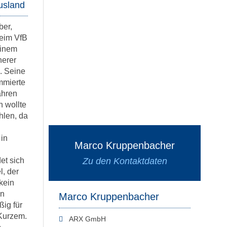
usland
ber,
beim VfB
einem
herer
n. Seine
mmierte
ahren
n wollte
hlen, da
 in
Marco Kruppenbacher
et sich
Zu den Kontaktdaten
l, der
kein
en
Marco Kruppenbacher
ig für
 Kurzem.
ARX GmbH