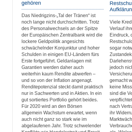
gehören
Restschul
Aufkläru
Das Niedrigzins-„Tal der Tränen“ ist
noch lange nicht durchschritten. Trotz
Viele Kre
des Personalwechsels an der Spitze
Verlauf ih
der Europäischen Zentralbank wird die
Eindruck, 
lockere Geldpolitik angesichts
Restschuld
schwächelnder Konjunktur und hoher
sogar notw
Schulden in einigen EU-Ländern fürs
Zustande
Erste fortgeführt. Geldanlagen mit
Darlehensv
Garantien werden daher auch
jedoch nic
weiterhin kaum Rendite abwerfen –
Versicher
und so von der Inflation angenagt.
gemacht w
Renditepotenzial steckt damit praktisch
keine Miss
nur in Sachwerten und in Aktien. In ein
sind die V
gut sortiertes Portfolio gehört beides.
verpflicht
Für 2020 wird an den Börsen
nach Vertr
allgemein Wachstum erwartet, wenn
ihr Widerr
auch nicht ganz so stark wie im
Marktwäch
abgelaufenen Jahr. Trotz schwelender
Verbrauch