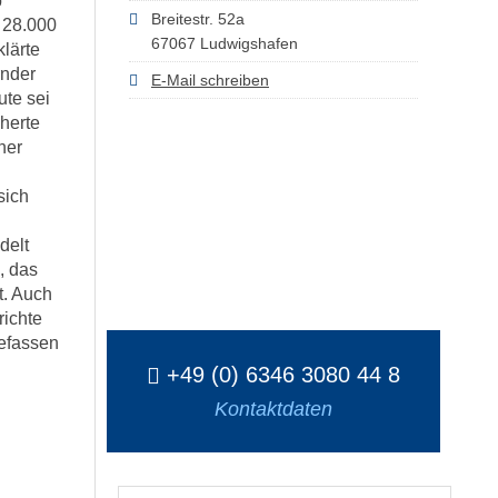
b
Breitestr. 52a
 28.000
67067 Ludwigshafen
klärte
rnder
E-Mail schreiben
ute sei
herte
ner
sich
delt
, das
t. Auch
richte
efassen
+49 (0) 6346 3080 44 8
Kontaktdaten