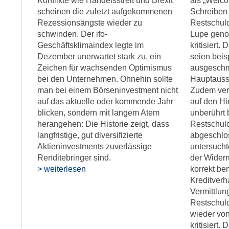
Konflikte wie Handelsstreit und Brexit
als „Welco
scheinen die zuletzt aufgekommenen
Schreiben
Rezessionsängste wieder zu
Restschuld
schwinden. Der ifo-
Lupe geno
Geschäftsklimaindex legte im
kritisiert.
Dezember unerwartet stark zu, ein
seien beis
Zeichen für wachsenden Optimismus
ausgeschm
bei den Unternehmen. Ohnehin sollte
Hauptaussa
man bei einem Börseninvestment nicht
Zudem verz
auf das aktuelle oder kommende Jahr
auf den Hi
blicken, sondern mit langem Atem
unberührt 
herangehen: Die Historie zeigt, dass
Restschuld
langfristige, gut diversifizierte
abgeschlos
Aktieninvestments zuverlässige
untersucht
Renditebringer sind.
der Widerru
> weiterlesen
korrekt be
Kreditver
Vermittlun
Restschul
wieder vo
kritisiert.