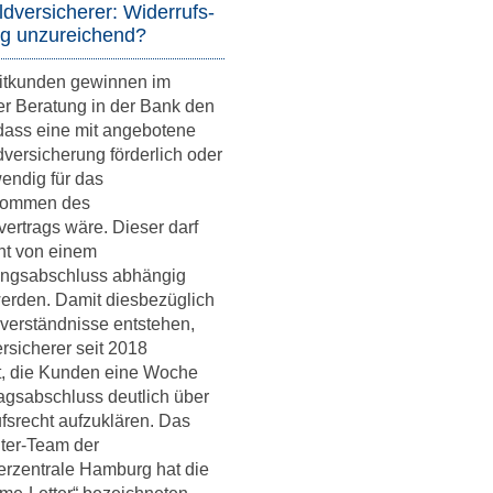
dversicherer: Widerrufs-
ng unzureichend?
ditkunden gewinnen im
rer Beratung in der Bank den
dass eine mit angebotene
versicherung förderlich oder
endig für das
kommen des
ertrags wäre. Dieser darf
ht von einem
ungsabschluss abhängig
erden. Damit diesbezüglich
verständnisse entstehen,
ersicherer seit 2018
et, die Kunden eine Woche
agsabschluss deutlich über
ufsrecht aufzuklären. Das
ter-Team der
erzentrale Hamburg hat die