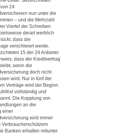
me-Letter“ bezeichneten
 von 24
versicherern nun unter die
mmen – und die Mehrzahl
 Drei Viertel der Schreiben
pielsweise derart werblich
ückt, dass die
ge verschleiert werde.
ichteten 15 der 24 Anbieter
nweis, dass der Kreditvertrag
bleibt, wenn die
versicherung doch nicht
sen wird. Nur in fünf der
en Verträge wird der Beginn
fsfrist vollständig und
nannt. Die Kopplung von
handlungen an die
g einer
dversicherung wird immer
n Verbraucherschützern
 Die Banken erhalten mitunter