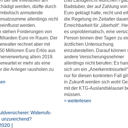
h der die Investoren am
Das Landgericht München I ga
hädigt werden, dürfte durch
Badstuber, der auf Zahlung von
symbolisch anmutende
Euro geklagt hatte, recht und er
rsatzsumme allerdings nicht
die Regelung im Zeitalter daue
eeinflusst werden.
Erreichbarkeit für „überholt“. He
ch stehen Forderungen von
es unproblematisch, eine versic
Milliarden Euro im Raum. Der
Person binnen drei Tagen zu ei
erwalter rechnet aber mit
ärztlichen Untersuchung
50 Millionen Euro Erlös aus
einzubestellen. Darauf können 
nerverwertung allein 2019.
andere Versicherungsnehmer
erwartet er mehr als eine
allerdings nicht berufen: Es han
für die Anleger rausholen zu
sich um ein „Anerkenntnisurteil“
nur für diesen konkreten Fall gil
sen
in Zukunft werden sich wohl Ge
mit der KTG-Auslandsklausel b
müssen.
> weiterlesen
2020 |