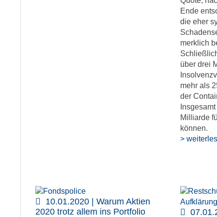
Quote, nac
Ende entsc
die eher 
Schadense
merklich b
Schließli
über drei 
Insolvenzv
mehr als 2
der Contai
Insgesamt 
Milliarde 
können.
> weiterle
10.01.2020 | Warum Aktien
2020 trotz allem ins Portfolio
07.01.