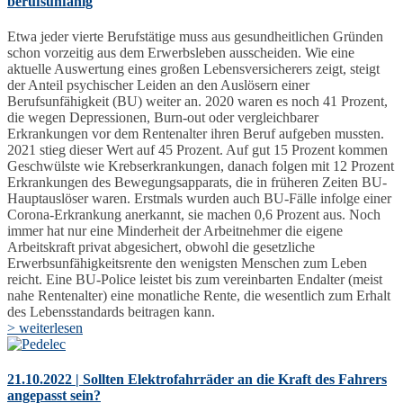
berufsunfähig
Etwa jeder vierte Berufstätige muss aus gesundheitlichen Gründen
schon vorzeitig aus dem Erwerbsleben ausscheiden. Wie eine
aktuelle Auswertung eines großen Lebensversicherers zeigt, steigt
der Anteil psychischer Leiden an den Auslösern einer
Berufsunfähigkeit (BU) weiter an. 2020 waren es noch 41 Prozent,
die wegen Depressionen, Burn-out oder vergleichbarer
Erkrankungen vor dem Rentenalter ihren Beruf aufgeben mussten.
2021 stieg dieser Wert auf 45 Prozent. Auf gut 15 Prozent kommen
Geschwülste wie Krebserkrankungen, danach folgen mit 12 Prozent
Erkrankungen des Bewegungsapparats, die in früheren Zeiten BU-
Hauptauslöser waren. Erstmals wurden auch BU-Fälle infolge einer
Corona-Erkrankung anerkannt, sie machen 0,6 Prozent aus. Noch
immer hat nur eine Minderheit der Arbeitnehmer die eigene
Arbeitskraft privat abgesichert, obwohl die gesetzliche
Erwerbsunfähigkeitsrente den wenigsten Menschen zum Leben
reicht. Eine BU-Police leistet bis zum vereinbarten Endalter (meist
nahe Rentenalter) eine monatliche Rente, die wesentlich zum Erhalt
des Lebensstandards beitragen kann.
> weiterlesen
21.10.2022 | Sollten Elektrofahrräder an die Kraft des Fahrers
angepasst sein?