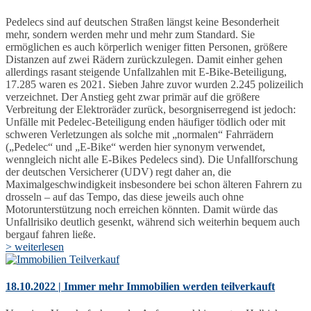
Pedelecs sind auf deutschen Straßen längst keine Besonderheit
mehr, sondern werden mehr und mehr zum Standard. Sie
ermöglichen es auch körperlich weniger fitten Personen, größere
Distanzen auf zwei Rädern zurückzulegen. Damit einher gehen
allerdings rasant steigende Unfallzahlen mit E-Bike-Beteiligung,
17.285 waren es 2021. Sieben Jahre zuvor wurden 2.245 polizeilich
verzeichnet. Der Anstieg geht zwar primär auf die größere
Verbreitung der Elektroräder zurück, besorgniserregend ist jedoch:
Unfälle mit Pedelec-Beteiligung enden häufiger tödlich oder mit
schweren Verletzungen als solche mit „normalen“ Fahrrädern
(„Pedelec“ und „E-Bike“ werden hier synonym verwendet,
wenngleich nicht alle E-Bikes Pedelecs sind). Die Unfallforschung
der deutschen Versicherer (UDV) regt daher an, die
Maximalgeschwindigkeit insbesondere bei schon älteren Fahrern zu
drosseln – auf das Tempo, das diese jeweils auch ohne
Motorunterstützung noch erreichen könnten. Damit würde das
Unfallrisiko deutlich gesenkt, während sich weiterhin bequem auch
bergauf fahren ließe.
> weiterlesen
18.10.2022 | Immer mehr Immobilien werden teilverkauft