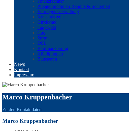
Finanzrechner
Pflegeimmobilien-Rendite & Sicherheit
Vermögensverwaltung
Konsumkredit
Girokonto
Tagesgeld
Gas
Strom
DSL
Baufinanzierung
Kündigungen
Bausparen
News
Kontakt
Impressum
Marco Kruppenbacher
Zu den Kontaktdaten
Marco Kruppenbacher