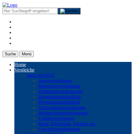
Suche
Menü
Home
Vergleiche
Sach und KFZ
Autoversicherung
Motorradversicherung
Haftpflichtversicherung
Hundehalterhaftpflicht
Pferdehalterhaftpflicht
Tierkrankenversicherung
Rechtsschutzversicherung
Unfallversicherung
Reise, Elektronik, Freizeit, etc.
Gewerbeversicherung