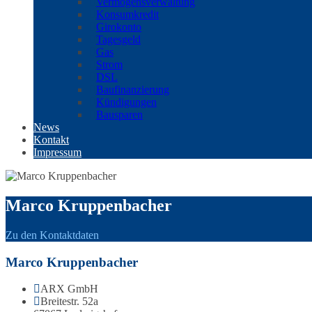
Vermögensverwaltung
Konsumkredit
Girokonto
Tagesgeld
Gas
Strom
DSL
Baufinanzierung
Kündigungen
Bausparen
News
Kontakt
Impressum
Marco Kruppenbacher
Zu den Kontaktdaten
Marco Kruppenbacher
ARX GmbH
Breitestr. 52a