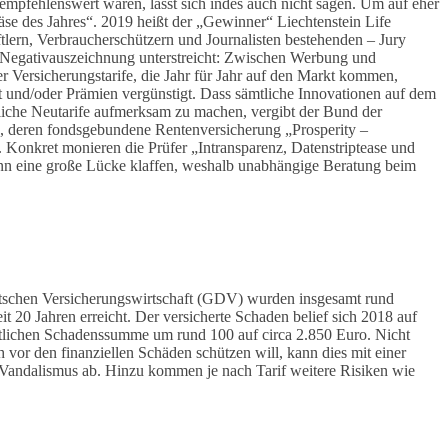
empfehlenswert wären, lässt sich indes auch nicht sagen. Um auf eher
se des Jahres“. 2019 heißt der „Gewinner“ Liechtenstein Life
lern, Verbraucherschützern und Journalisten bestehenden – Jury
ie Negativauszeichnung unterstreicht: Zwischen Werbung und
 Versicherungstarife, die Jahr für Jahr auf den Markt kommen,
t und/oder Prämien vergünstigt. Dass sämtliche Innovationen auf dem
dliche Neutarife aufmerksam zu machen, vergibt der Bund der
G, deren fondsgebundene Rentenversicherung „Prosperity –
. Konkret monieren die Prüfer „Intransparenz, Datenstriptease und
ann eine große Lücke klaffen, weshalb unabhängige Beratung beim
tschen Versicherungswirtschaft (GDV) wurden insgesamt rund
 20 Jahren erreicht. Der versicherte Schaden belief sich 2018 auf
ittlichen Schadenssumme um rund 100 auf circa 2.850 Euro. Nicht
ch vor den finanziellen Schäden schützen will, kann dies mit einer
 Vandalismus ab. Hinzu kommen je nach Tarif weitere Risiken wie