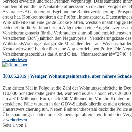
Services erweitert und/oder Prämien vergünstigt. Dass sämtliche Inn
kundenunfreundliche Neutarife aufmerksam zu machen, vergibt der Bu
Assurances AG, deren fondsgebundene Rentenversicherung „Prosperity
erregt hat. Konkret monieren die Prüfer „Intransparenz, Datenstript
Wirklichkeit kann eine große Lücke klaffen, weshalb unabhängige Ber
bedeutet für die Verbraucher im Allgemeinen eine Angebotsverbesser
Versicherungsmarkt für die Verbraucher sinnvoll und empfehlenswert
Versicherten (BdV) jährlich den Negativpreis „Versicherungskäse de
WohlstandsVorsorge“ das größte Missfallen der – aus Wissenschaftlern
Kostenwirrwarr“ bei der über eine App vertriebenen Police. Die Neg
Versicherungsabschluss das A und O ist. [finanzrechner id="2746" ]
> weiterlesen
03.05.2019 | Weniger Wohnungseinbrüche, aber höhere Scha
Zum dritten Mal in Folge ist die Zahl der Wohnungseinbrüche in D
110.000 Schadensfälle gemeldet, während es 2017 noch etwa 20.000 me
circa 310 Millionen Euro, nach 360 Millionen im Vorjahr. Konterkari
versicherte Fälle wurden in der GDV-Statistik allerdings nicht erfasst,
Hausratversicherung tun. Neben Einbruchdiebstahl deckt die Police 
Überspannungsschäden oder Elementargefahren – ein fundierter Vergle
> weiterlesen
Seite 1 von 1