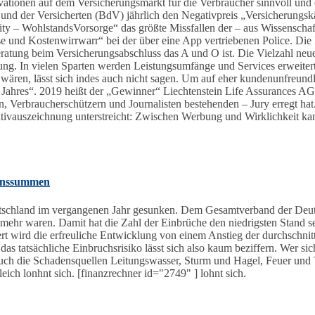
ovationen auf dem Versicherungsmarkt für die Verbraucher sinnvoll und 
nd der Versicherten (BdV) jährlich den Negativpreis „Versicherungskä
 – WohlstandsVorsorge“ das größte Missfallen der – aus Wissenschaft
ease und Kostenwirrwarr“ bei der über eine App vertriebenen Police. D
atung beim Versicherungsabschluss das A und O ist. Die Vielzahl neuer
ung. In vielen Sparten werden Leistungsumfänge und Services erweiter
 wären, lässt sich indes auch nicht sagen. Um auf eher kundenunfreun
s Jahres“. 2019 heißt der „Gewinner“ Liechtenstein Life Assurances A
, Verbraucherschützern und Journalisten bestehenden – Jury erregt hat
ativauszeichnung unterstreicht: Zwischen Werbung und Wirklichkeit k
denssummen
eutschland im vergangenen Jahr gesunken. Dem Gesamtverband der Deu
hr waren. Damit hat die Zahl der Einbrüche den niedrigsten Stand seit
ert wird die erfreuliche Entwicklung von einem Anstieg der durchschn
 das tatsächliche Einbruchsrisiko lässt sich also kaum beziffern. Wer si
auch die Schadensquellen Leitungswasser, Sturm und Hagel, Feuer und
ich lonhnt sich. [finanzrechner id="2749" ] lohnt sich.