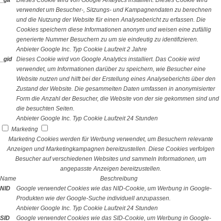
_ga
Dieses Cookie wird von Google Analytics installiert. Dieses Cookie wird
verwendet um Besucher-, Sitzungs- und Kampagnendaten zu berechnen
und die Nutzung der Website für einen Analysebericht zu erfassen. Die
Cookies speichern diese Informationen anonym und weisen eine zufällig
generierte Nummer Besuchern zu um sie eindeutig zu identifizieren.
Anbieter
Google Inc.
Typ
Cookie
Laufzeit
2 Jahre
_gid
Dieses Cookie wird von Google Analytics installiert. Das Cookie wird
verwendet, um Informationen darüber zu speichern, wie Besucher eine
Website nutzen und hilft bei der Erstellung eines Analyseberichts über den
Zustand der Website. Die gesammelten Daten umfassen in anonymisierter
Form die Anzahl der Besucher, die Website von der sie gekommen sind und
die besuchten Seiten.
Anbieter
Google Inc.
Typ
Cookie
Laufzeit
24 Stunden
Marketing
Marketing Cookies werden für Werbung verwendet, um Besuchern relevante
Anzeigen und Marketingkampagnen bereitzustellen. Diese Cookies verfolgen
Besucher auf verschiedenen Websites und sammeln Informationen, um
angepasste Anzeigen bereitzustellen.
Name
Beschreibung
NID
Google verwendet Cookies wie das NID-Cookie, um Werbung in Google-
Produkten wie der Google-Suche individuell anzupassen.
Anbieter
Google Inc.
Typ
Cookie
Laufzeit
24 Stunden
SID
Google verwendet Cookies wie das SID-Cookie, um Werbung in Google-