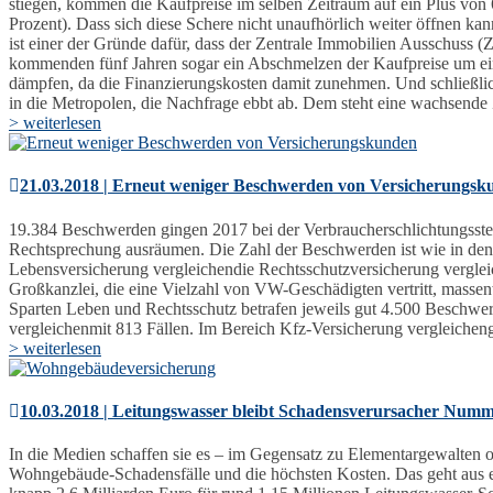
stiegen, kommen die Kaufpreise im selben Zeitraum auf ein Plus von
Prozent). Dass sich diese Schere nicht unaufhörlich weiter öffnen ka
ist einer der Gründe dafür, dass der Zentrale Immobilien Ausschuss 
kommenden fünf Jahren sogar ein Abschmelzen der Kaufpreise um ein V
dämpfen, da die Finanzierungskosten damit zunehmen. Und schließlic
in die Metropolen, die Nachfrage ebbt ab. Dem steht eine wachsende
> weiterlesen
21.03.2018 | Erneut weniger Beschwerden von Versicherungsk
19.384 Beschwerden gingen 2017 bei der Verbraucherschlichtungsstell
Rechtsprechung ausräumen. Die Zahl der Beschwerden ist wie in den 
Lebensversicherung vergleichendie Rechtsschutzversicherung vergleic
Großkanzlei, die eine Vielzahl von VW-Geschädigten vertritt, masse
Sparten Leben und Rechtsschutz betrafen jeweils gut 4.500 Beschwerd
vergleichenmit 813 Fällen. Im Bereich Kfz-Versicherung vergleichen
> weiterlesen
10.03.2018 | Leitungswasser bleibt Schadensverursacher Numm
In die Medien schaffen sie es – im Gegensatz zu Elementargewalten o
Wohngebäude-Schadensfälle und die höchsten Kosten. Das geht aus e