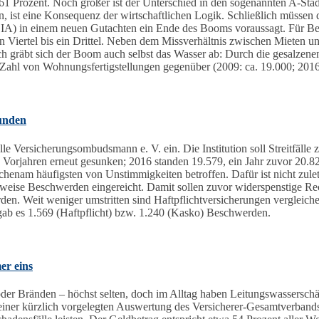
 61 Prozent. Noch größer ist der Unterschied in den sogenannten A-St
nn, ist eine Konsequenz der wirtschaftlichen Logik. Schließlich müssen
(ZIA) in einem neuen Gutachten ein Ende des Booms voraussagt. Für Be
iertel bis ein Drittel. Neben dem Missverhältnis zwischen Mieten und 
h gräbt sich der Boom auch selbst das Wasser ab: Durch die gesalzen
 Zahl von Wohnungsfertigstellungen gegenüber (2009: ca. 19.000; 2016
unden
e Versicherungsombudsmann e. V. ein. Die Institution soll Streitfälle
Vorjahren erneut gesunken; 2016 standen 19.579, ein Jahr zuvor 20.82
henam häufigsten von Unstimmigkeiten betroffen. Dafür ist nicht zule
nweise Beschwerden eingereicht. Damit sollen zuvor widerspenstige Re
en. Weit weniger umstritten sind Haftpflichtversicherungen vergleich
gab es 1.569 (Haftpflicht) bzw. 1.240 (Kasko) Beschwerden.
er eins
der Bränden – höchst selten, doch im Alltag haben Leitungswasserschäd
iner kürzlich vorgelegten Auswertung des Versicherer-Gesamtverbands 