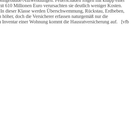
r Wohngebäude-Aufwendungen. Feuerschäden folgen mit knapp einer
it 610 Millionen Euro verursachten sie deutlich weniger Kosten.
en. In dieser Klasse werden Überschwemmung, Rückstau, Erdbeben,
höher, doch die Versicherer erfassen naturgemäß nur die
am Inventar einer Wohnung kommt die Hausratversicherung auf. [vfb