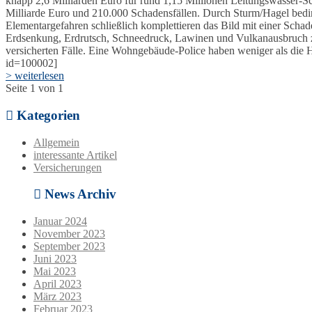
knapp 2,6 Milliarden Euro für rund 1,15 Millionen Leitungswasser-S
Milliarde Euro und 210.000 Schadensfällen. Durch Sturm/Hagel beding
Elementargefahren schließlich komplettieren das Bild mit einer Sch
Erdsenkung, Erdrutsch, Schneedruck, Lawinen und Vulkanausbruch zus
versicherten Fälle. Eine Wohngebäude-Police haben weniger als die 
id=100002]
> weiterlesen
Seite 1 von 1
Kategorien
Allgemein
interessante Artikel
Versicherungen
News Archiv
Januar 2024
November 2023
September 2023
Juni 2023
Mai 2023
April 2023
März 2023
Februar 2023