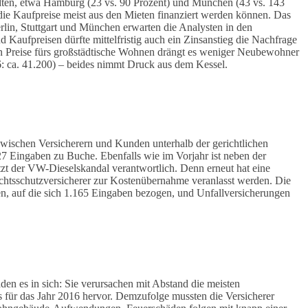
ädten, etwa Hamburg (23 vs. 90 Prozent) und München (43 vs. 143
 die Kaufpreise meist aus den Mieten finanziert werden können. Das
rlin, Stuttgart und München erwarten die Analysten in den
Kaufpreisen dürfte mittelfristig auch ein Zinsanstieg die Nachfrage
en Preise fürs großstädtische Wohnen drängt es weniger Neubewohner
: ca. 41.200) – beides nimmt Druck aus dem Kessel.
 zwischen Versicherern und Kunden unterhalb der gerichtlichen
7 Eingaben zu Buche. Ebenfalls wie im Vorjahr ist neben der
tzt der VW-Dieselskandal verantwortlich. Denn erneut hat eine
chtsschutzversicherer zur Kostenübernahme veranlasst werden. Die
en, auf die sich 1.165 Eingaben bezogen, und Unfallversicherungen
en es in sich: Sie verursachen mit Abstand die meisten
für das Jahr 2016 hervor. Demzufolge mussten die Versicherer