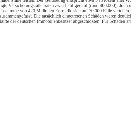
chadensfälle leisten. Der Geldbetrag entspricht etwa 54 Prozent alle
te Versicherungsfälle traten zwar häufiger auf (rund 400.000), doch m
adenssumme von 420 Millionen Euro, die sich auf 70.000 Fälle verteil
ammengefasst. Die tatsächlich eingetretenen Schäden waren deutlich 
Hälfte der deutschen Immobilienbesitzer abgeschlossen. Für Schäden 