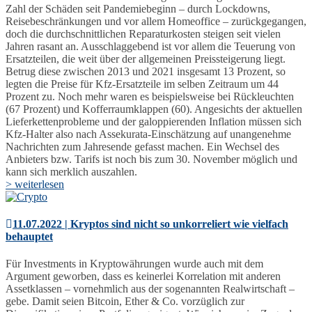
Zahl der Schäden seit Pandemiebeginn – durch Lockdowns,
Reisebeschränkungen und vor allem Homeoffice – zurückgegangen,
doch die durchschnittlichen Reparaturkosten steigen seit vielen
Jahren rasant an. Ausschlaggebend ist vor allem die Teuerung von
Ersatzteilen, die weit über der allgemeinen Preissteigerung liegt.
Betrug diese zwischen 2013 und 2021 insgesamt 13 Prozent, so
legten die Preise für Kfz-Ersatzteile im selben Zeitraum um 44
Prozent zu. Noch mehr waren es beispielsweise bei Rückleuchten
(67 Prozent) und Kofferraumklappen (60). Angesichts der aktuellen
Lieferkettenprobleme und der galoppierenden Inflation müssen sich
Kfz-Halter also nach Assekurata-Einschätzung auf unangenehme
Nachrichten zum Jahresende gefasst machen. Ein Wechsel des
Anbieters bzw. Tarifs ist noch bis zum 30. November möglich und
kann sich merklich auszahlen.
> weiterlesen
11.07.2022 | Kryptos sind nicht so unkorreliert wie vielfach
behauptet
Für Investments in Kryptowährungen wurde auch mit dem
Argument geworben, dass es keinerlei Korrelation mit anderen
Assetklassen – vornehmlich aus der sogenannten Realwirtschaft –
gebe. Damit seien Bitcoin, Ether & Co. vorzüglich zur