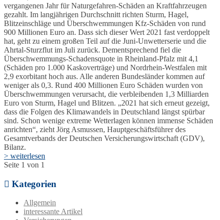
vergangenen Jahr für Naturgefahren-Schäden an Kraftfahrzeugen
gezahlt. Im langjährigen Durchschnitt richten Sturm, Hagel,
Blitzeinschläge und Überschwemmungen Kfz-Schäden von rund
900 Millionen Euro an. Dass sich dieser Wert 2021 fast verdoppelt
hat, geht zu einem großen Teil auf die Juni-Unwetterserie und die
Ahrtal-Sturzflut im Juli zurück. Dementsprechend fiel die
Überschwemmungs-Schadensquote in Rheinland-Pfalz mit 4,1
(Schäden pro 1.000 Kaskoverträge) und Nordrhein-Westfalen mit
2,9 exorbitant hoch aus. Alle anderen Bundesländer kommen auf
weniger als 0,3. Rund 400 Millionen Euro Schäden wurden von
Überschwemmungen verursacht, die verbleibenden 1,3 Milliarden
Euro von Sturm, Hagel und Blitzen. „2021 hat sich erneut gezeigt,
dass die Folgen des Klimawandels in Deutschland längst spürbar
sind. Schon wenige extreme Wetterlagen können immense Schäden
anrichten“, zieht Jörg Asmussen, Hauptgeschäftsführer des
Gesamtverbands der Deutschen Versicherungswirtschaft (GDV),
Bilanz.
> weiterlesen
Seite 1 von 1
Kategorien
Allgemein
interessante Artikel