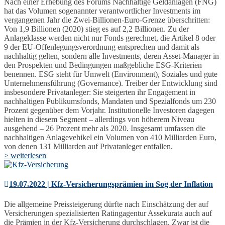
Nach einer Erhebung des Forums Nachhaltige Geldanlagen (FNG)
hat das Volumen sogenannter verantwortlicher Investments im
vergangenen Jahr die Zwei-Billionen-Euro-Grenze überschritten:
Von 1,9 Billionen (2020) stieg es auf 2,2 Billionen. Zu der
Anlageklasse werden nicht nur Fonds gerechnet, die Artikel 8 oder
9 der EU-Offenlegungsverordnung entsprechen und damit als
nachhaltig gelten, sondern alle Investments, deren Asset-Manager in
den Prospekten und Bedingungen maßgebliche ESG-Kriterien
benennen. ESG steht für Umwelt (Environment), Soziales und gute
Unternehmensführung (Governance). Treiber der Entwicklung sind
insbesondere Privatanleger: Sie steigerten ihr Engagement in
nachhaltigen Publikumsfonds, Mandaten und Spezialfonds um 230
Prozent gegenüber dem Vorjahr. Institutionelle Investoren dagegen
hielten in diesem Segment – allerdings von höherem Niveau
ausgehend – 26 Prozent mehr als 2020. Insgesamt umfassen die
nachhaltigen Anlagevehikel ein Volumen von 410 Milliarden Euro,
von denen 131 Milliarden auf Privatanleger entfallen.
> weiterlesen
19.07.2022 | Kfz-Versicherungsprämien im Sog der Inflation
Die allgemeine Preissteigerung dürfte nach Einschätzung der auf
Versicherungen spezialisierten Ratingagentur Assekurata auch auf
die Prämien in der Kfz-Versicherung durchschlagen. Zwar ist die