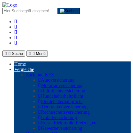
Suche
Menü
Home
Vergleiche
Sach und KFZ
Autoversicherung
Motorradversicherung
Haftpflichtversicherung
Hundehalterhaftpflicht
Pferdehalterhaftpflicht
Tierkrankenversicherung
Rechtsschutzversicherung
Unfallversicherung
Reise, Elektronik, Freizeit, etc.
Gewerbeversicherung