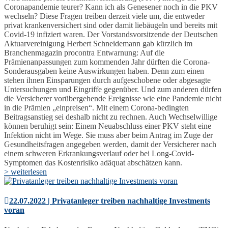
Coronapandemie teurer? Kann ich als Genesener noch in die PKV
wechseln? Diese Fragen treiben derzeit viele um, die entweder
privat krankenversichert sind oder damit liebäugeln und bereits mit
Covid-19 infiziert waren. Der Vorstandsvorsitzende der Deutschen
Aktuarvereinigung Herbert Schneidemann gab kürzlich im
Branchenmagazin procontra Entwarnung: Auf die
Prämienanpassungen zum kommenden Jahr dürften die Corona-
Sonderausgaben keine Auswirkungen haben. Denn zum einen
stehen ihnen Einsparungen durch aufgeschobene oder abgesagte
Untersuchungen und Eingriffe gegenüber. Und zum anderen dürfen
die Versicherer vorübergehende Ereignisse wie eine Pandemie nicht
in die Prämien „einpreisen“. Mit einem Corona-bedingten
Beitragsanstieg sei deshalb nicht zu rechnen. Auch Wechselwillige
können beruhigt sein: Einem Neuabschluss einer PKV steht eine
Infektion nicht im Wege. Sie muss aber beim Antrag im Zuge der
Gesundheitsfragen angegeben werden, damit der Versicherer nach
einem schweren Erkrankungsverlauf oder bei Long-Covid-
Symptomen das Kostenrisiko adäquat abschätzen kann.
> weiterlesen
22.07.2022 | Privatanleger treiben nachhaltige Investments
voran