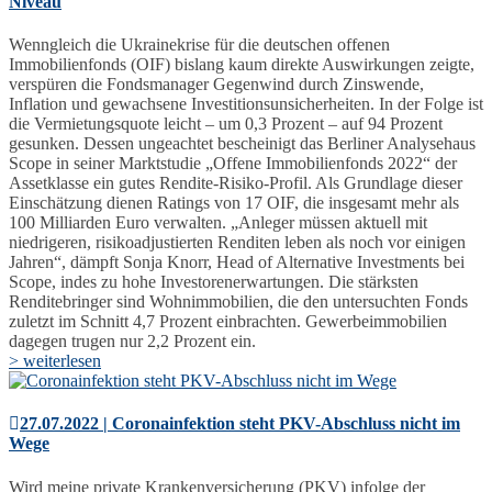
Niveau
Wenngleich die Ukrainekrise für die deutschen offenen
Immobilienfonds (OIF) bislang kaum direkte Auswirkungen zeigte,
verspüren die Fondsmanager Gegenwind durch Zinswende,
Inflation und gewachsene Investitionsunsicherheiten. In der Folge ist
die Vermietungsquote leicht – um 0,3 Prozent – auf 94 Prozent
gesunken. Dessen ungeachtet bescheinigt das Berliner Analysehaus
Scope in seiner Marktstudie „Offene Immobilienfonds 2022“ der
Assetklasse ein gutes Rendite-Risiko-Profil. Als Grundlage dieser
Einschätzung dienen Ratings von 17 OIF, die insgesamt mehr als
100 Milliarden Euro verwalten. „Anleger müssen aktuell mit
niedrigeren, risikoadjustierten Renditen leben als noch vor einigen
Jahren“, dämpft Sonja Knorr, Head of Alternative Investments bei
Scope, indes zu hohe Investorenerwartungen. Die stärksten
Renditebringer sind Wohnimmobilien, die den untersuchten Fonds
zuletzt im Schnitt 4,7 Prozent einbrachten. Gewerbeimmobilien
dagegen trugen nur 2,2 Prozent ein.
> weiterlesen
27.07.2022 | Coronainfektion steht PKV-Abschluss nicht im
Wege
Wird meine private Krankenversicherung (PKV) infolge der