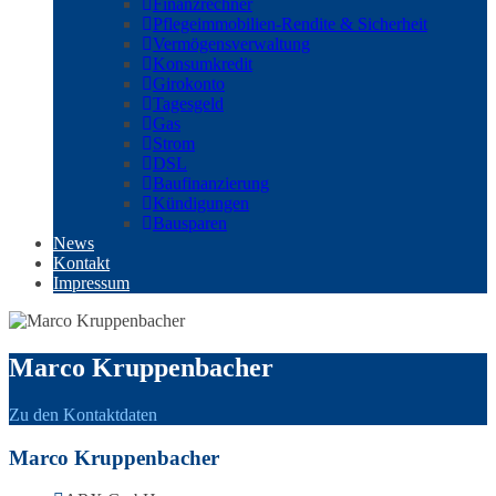
Finanzrechner
Pflegeimmobilien-Rendite & Sicherheit
Vermögensverwaltung
Konsumkredit
Girokonto
Tagesgeld
Gas
Strom
DSL
Baufinanzierung
Kündigungen
Bausparen
News
Kontakt
Impressum
Marco Kruppenbacher
Zu den Kontaktdaten
Marco Kruppenbacher