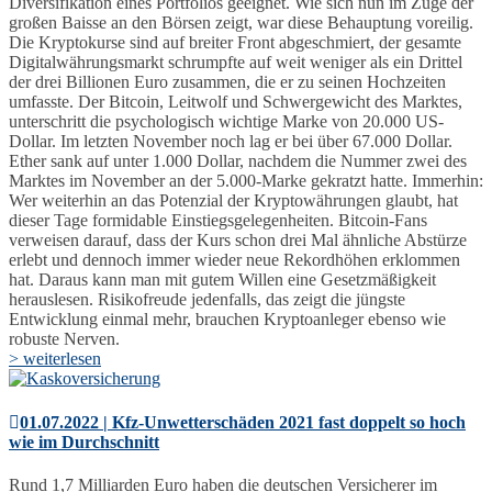
Diversifikation eines Portfolios geeignet. Wie sich nun im Zuge der
großen Baisse an den Börsen zeigt, war diese Behauptung voreilig.
Die Kryptokurse sind auf breiter Front abgeschmiert, der gesamte
Digitalwährungsmarkt schrumpfte auf weit weniger als ein Drittel
der drei Billionen Euro zusammen, die er zu seinen Hochzeiten
umfasste. Der Bitcoin, Leitwolf und Schwergewicht des Marktes,
unterschritt die psychologisch wichtige Marke von 20.000 US-
Dollar. Im letzten November noch lag er bei über 67.000 Dollar.
Ether sank auf unter 1.000 Dollar, nachdem die Nummer zwei des
Marktes im November an der 5.000-Marke gekratzt hatte. Immerhin:
Wer weiterhin an das Potenzial der Kryptowährungen glaubt, hat
dieser Tage formidable Einstiegsgelegenheiten. Bitcoin-Fans
verweisen darauf, dass der Kurs schon drei Mal ähnliche Abstürze
erlebt und dennoch immer wieder neue Rekordhöhen erklommen
hat. Daraus kann man mit gutem Willen eine Gesetzmäßigkeit
herauslesen. Risikofreude jedenfalls, das zeigt die jüngste
Entwicklung einmal mehr, brauchen Kryptoanleger ebenso wie
robuste Nerven.
> weiterlesen
01.07.2022 | Kfz-Unwetterschäden 2021 fast doppelt so hoch
wie im Durchschnitt
Rund 1,7 Milliarden Euro haben die deutschen Versicherer im