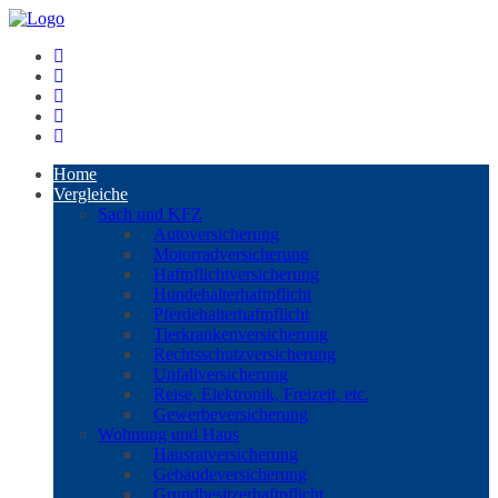
Home
Vergleiche
Sach und KFZ
Autoversicherung
Motorradversicherung
Haftpflichtversicherung
Hundehalterhaftpflicht
Pferdehalterhaftpflicht
Tierkrankenversicherung
Rechtsschutzversicherung
Unfallversicherung
Reise, Elektronik, Freizeit, etc.
Gewerbeversicherung
Wohnung und Haus
Hausratversicherung
Gebäudeversicherung
Grundbesitzerhaftpflicht