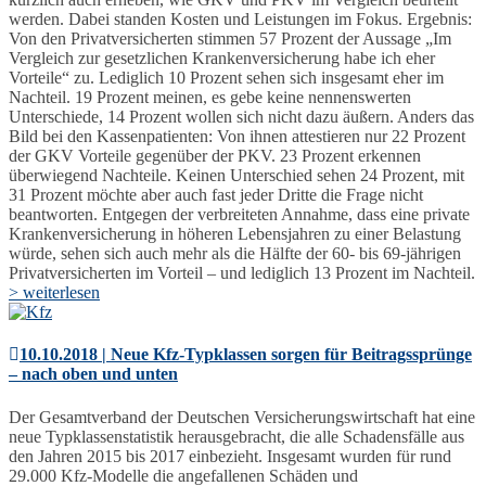
werden. Dabei standen Kosten und Leistungen im Fokus. Ergebnis:
Von den Privatversicherten stimmen 57 Prozent der Aussage „Im
Vergleich zur gesetzlichen Krankenversicherung habe ich eher
Vorteile“ zu. Lediglich 10 Prozent sehen sich insgesamt eher im
Nachteil. 19 Prozent meinen, es gebe keine nennenswerten
Unterschiede, 14 Prozent wollen sich nicht dazu äußern. Anders das
Bild bei den Kassenpatienten: Von ihnen attestieren nur 22 Prozent
der GKV Vorteile gegenüber der PKV. 23 Prozent erkennen
überwiegend Nachteile. Keinen Unterschied sehen 24 Prozent, mit
31 Prozent möchte aber auch fast jeder Dritte die Frage nicht
beantworten. Entgegen der verbreiteten Annahme, dass eine private
Krankenversicherung in höheren Lebensjahren zu einer Belastung
würde, sehen sich auch mehr als die Hälfte der 60- bis 69-jährigen
Privatversicherten im Vorteil – und lediglich 13 Prozent im Nachteil.
> weiterlesen
10.10.2018 | Neue Kfz-Typklassen sorgen für Beitragssprünge
– nach oben und unten
Der Gesamtverband der Deutschen Versicherungswirtschaft hat eine
neue Typklassenstatistik herausgebracht, die alle Schadensfälle aus
den Jahren 2015 bis 2017 einbezieht. Insgesamt wurden für rund
29.000 Kfz-Modelle die angefallenen Schäden und