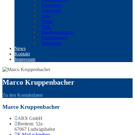
Girokonto
Tagesgeld
Gas
Strom
DSL
Baufinanzierung
Kündigungen
Bausparen
News
Kontakt
Impressum
Marco Kruppenbacher
Zu den Kontaktdaten
Marco Kruppenbacher
ARX GmbH
Breitestr. 52a
67067 Ludwigshafen
E-Mail schreiben