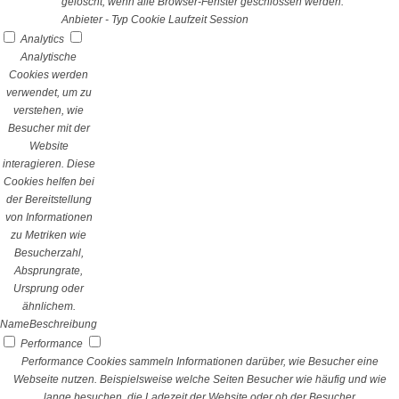
gelöscht, wenn alle Browser-Fenster geschlossen werden.
Anbieter
-
Typ
Cookie
Laufzeit
Session
Analytics
Analytische
Cookies werden
verwendet, um zu
verstehen, wie
Besucher mit der
Website
interagieren. Diese
Cookies helfen bei
der Bereitstellung
von Informationen
zu Metriken wie
Besucherzahl,
Absprungrate,
Ursprung oder
ähnlichem.
Name
Beschreibung
Performance
Performance Cookies sammeln Informationen darüber, wie Besucher eine
Webseite nutzen. Beispielsweise welche Seiten Besucher wie häufig und wie
lange besuchen, die Ladezeit der Website oder ob der Besucher