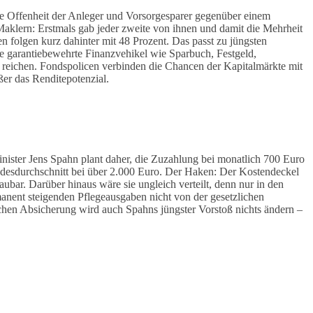
die Offenheit der Anleger und Vorsorgesparer gegenüber einem
Maklern: Erstmals gab jeder zweite von ihnen und damit die Mehrheit
n folgen kurz dahinter mit 48 Prozent. Das passt zu jüngsten
 garantiebewehrte Finanzvehikel wie Sparbuch, Festgeld,
h reichen. Fondspolicen verbinden die Chancen der Kapitalmärkte mit
ßer das Renditepotenzial.
inister Jens Spahn plant daher, die Zuzahlung bei monatlich 700 Euro
Bundesdurchschnitt bei über 2.000 Euro. Der Haken: Der Kostendeckel
aubar. Darüber hinaus wäre sie ungleich verteilt, denn nur in den
anent steigenden Pflegeausgaben nicht von der gesetzlichen
ichen Absicherung wird auch Spahns jüngster Vorstoß nichts ändern –