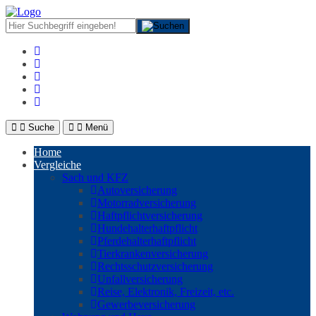
Suche
Menü
Home
Vergleiche
Sach und KFZ
Autoversicherung
Motorradversicherung
Haftpflichtversicherung
Hundehalterhaftpflicht
Pferdehalterhaftpflicht
Tierkrankenversicherung
Rechtsschutzversicherung
Unfallversicherung
Reise, Elektronik, Freizeit, etc.
Gewerbeversicherung