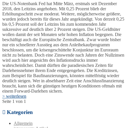
Die US-Notenbank Fed hat Mitte März, erstmals seit Dezember
2018, den Leitzins angehoben. Mit 0,25 Prozent blieb der
Erhöhungsschritt zwar moderat. Weitere, möglicherweise größere,
wurden jedoch bereits für dieses Jahr angekündigt. Von derzeit 0,25
bis 0,5 Prozent soll der Leitzins bis zum kommenden Jahr
sukzessive auf deutlich über 2 Prozent steigen. Die US-Geldhüter
wollen damit der seit Monaten sehr hohen Inflation begegnen. Die
beschäftigt auch die Europäische Zentralbank. Zwar wurde bisher
nur ein schnellerer Ausstieg aus dem Anleihekaufprogramm
beschlossen, um die krisengeschüttelte Konjunktur im Euroraum
nicht zu belasten. Doch eine Zinswende nach Jahren der Nullzinsen
wird auch hier angesichts des Inflationsdrucks immer
wahrscheinlicher. Damit dürften die paradiesischen Zeiten für
Darlehensnehmer ihrem Ende entgegengehen. Die Kreditzinsen,
zum Beispiel für Baufinanzierungen, könnten mittelfristig wieder
deutlich steigen. Wer in absehbarer Zeit eine Anschlussfinanzierung
braucht, kann sich die günstigen heutigen Konditionen oftmals mit
einem Forward-Darlehen sichern.
> weiterlesen
Seite 1 von 1
Kategorien
Allgemein