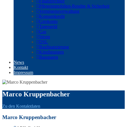
Finanzrechner
Pflegeimmobilien-Rendite & Sicherheit
Vermögensverwaltung
Konsumkredit
Girokonto
Tagesgeld
Gas
Strom
DSL
Baufinanzierung
Kündigungen
Bausparen
News
Kontakt
Impressum
Marco Kruppenbacher
Zu den Kontaktdaten
Marco Kruppenbacher