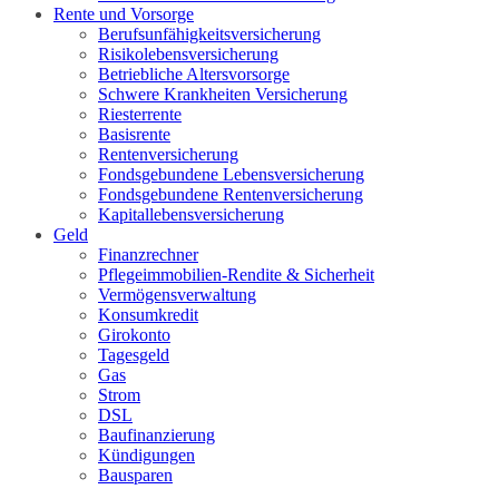
Rente und Vorsorge
Berufs­unfähigkeitsversicherung
Risikolebensversicherung
Betriebliche Altersvorsorge
Schwere Krankheiten Versicherung
Riesterrente
Basisrente
Rentenversicherung
Fondsgebundene Lebensversicherung
Fondsgebundene Rentenversicherung
Kapitallebensversicherung
Geld
Finanzrechner
Pflegeimmobilien-Rendite & Sicherheit
Vermögensverwaltung
Konsumkredit
Girokonto
Tagesgeld
Gas
Strom
DSL
Baufinanzierung
Kündigungen
Bausparen