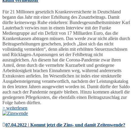
kaum vermeidbar
Für 21 Millionen gesetzlich Krankenversicherte in Deutschland
begann das Jahr mit einer Erhöhung des Zusatzbeitrags. Damit
dürfte keineswegs Ruhe einkehren: Bundesgesundheitsminister Karl
Lauterbach verwies nun in einem Interview mit der Funke
Mediengruppe auf ein Defizit von 17 Milliarden Euro, das die
Krankenkassen abtragen müssen. Das werde zwar nicht allein durch
Beitragserhöhungen geschehen, jedoch „lässt sich das nicht
vollständig vermeiden“, denn allein mit erhöhten Steuerzuschüssen
und Rücklagen-Anpassungen sei der Fehlbetrag nicht
auszugleichen. An diesem hat die Corona-Pandemie zwar ihren
Anteil, denn durch die vermehrte Kurzarbeit und gestiegene
Arbeitslosigkeit brachen Einnahmen weg, während andererseits
Extrakosten anfielen. Im Wesentlichen ist indes eine strukturelle
Ausgabensteigerung verantwortlich, nachdem der Leistungskatalog
in den letzten Jahren ausgeweitet worden ist. Damit dürfte der Saldo
auch nach der Pandemie negativ bleiben. Hinzu kommen aktuell die
gestiegenen Pflegekosten, die ebenfalls einen Beitragszuschlag zur
Folge haben dürften.
> weiterlesen
07.04.2022 | Kommt jetzt die Zins- und damit Zeitenwende?