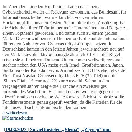
Im Zuge der aktuellen Konflikte hat auch das Thema
Cybersicherheit weiter an Relevanz gewonnen, das Bundesamt für
Informationssicherheit warnte kürzlich vor vermehrten
Hackerangriffen aus dem Osten. Schon ohne diese Zuspitzung ist
die Sicherheit ihrer IT für immer mehr Unternehmen und Bürger zu
einem Topthema geworden. Und damit auch zu einem großen
Markt. Diesem widmen sich Themenfonds, die auf die international
führenden Anbieter von Cybersecurity-Lösungen setzen. In
Deutschland kamen in den letzten Jahren jeweils mehrere neu auf
den Markt, sowohl aktiv gemanagte als auch ETF. In der Regel
setzen sie auf mehrere Dutzend Unternehmen weltweit, regional
stechen neben den USA meist auch Israel, Großbritannien, Japan,
Südkorea oder Kanada hervor. An Indizes für ETF stehen etwa der
First Trust Nasdaq Cybersecurity Ucits ETF (35 Titel) und der
iShares Digital Security (122) zur Auswahl. Schon in den
vergangenen Jahren zeigte die Branche ein zweistelliges
prozentuales Wachstum. Es spricht derzeit wenig dagegen, dass
dieser Trend sich noch eine Weile fortsetzt. Nichtsdestotrotz sollte
Fondsinvestments genau geprüft werden, da die Kriterien für die
Titelauswahl sich stark unterscheiden können.
> weiterlesen
19.04.2022 | So viel kosteten „Ylenia“, „Zeynep“ und