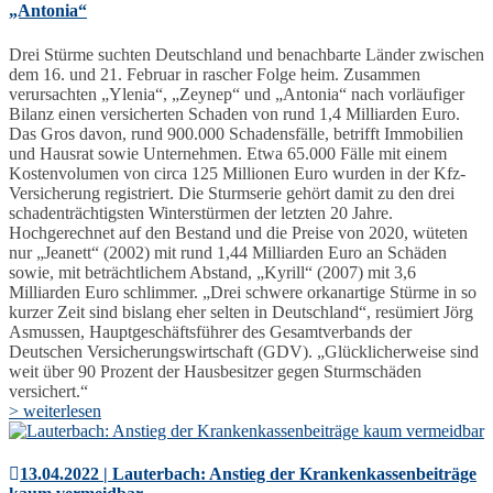
„Antonia“
Drei Stürme suchten Deutschland und benachbarte Länder zwischen
dem 16. und 21. Februar in rascher Folge heim. Zusammen
verursachten „Ylenia“, „Zeynep“ und „Antonia“ nach vorläufiger
Bilanz einen versicherten Schaden von rund 1,4 Milliarden Euro.
Das Gros davon, rund 900.000 Schadensfälle, betrifft Immobilien
und Hausrat sowie Unternehmen. Etwa 65.000 Fälle mit einem
Kostenvolumen von circa 125 Millionen Euro wurden in der Kfz-
Versicherung registriert. Die Sturmserie gehört damit zu den drei
schadenträchtigsten Winterstürmen der letzten 20 Jahre.
Hochgerechnet auf den Bestand und die Preise von 2020, wüteten
nur „Jeanett“ (2002) mit rund 1,44 Milliarden Euro an Schäden
sowie, mit beträchtlichem Abstand, „Kyrill“ (2007) mit 3,6
Milliarden Euro schlimmer. „Drei schwere orkanartige Stürme in so
kurzer Zeit sind bislang eher selten in Deutschland“, resümiert Jörg
Asmussen, Hauptgeschäftsführer des Gesamtverbands der
Deutschen Versicherungswirtschaft (GDV). „Glücklicherweise sind
weit über 90 Prozent der Hausbesitzer gegen Sturmschäden
versichert.“
> weiterlesen
13.04.2022 | Lauterbach: Anstieg der Krankenkassenbeiträge