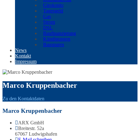
Girokonto
Tagesgeld
Gas
Strom
DSL
Baufinanzierung
Kündigungen
Bausparen
News
Kontakt
Impressum
Marco Kruppenbacher
Zu den Kontaktdaten
Marco Kruppenbacher
ARX GmbH
Breitestr. 52a
67067 Ludwigshafen
E-Mail schreiben