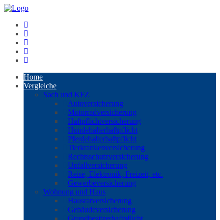
Home
Vergleiche
Sach und KFZ
Autoversicherung
Motorradversicherung
Haftpflichtversicherung
Hundehalterhaftpflicht
Pferdehalterhaftpflicht
Tierkrankenversicherung
Rechtsschutzversicherung
Unfallversicherung
Reise, Elektronik, Freizeit, etc.
Gewerbeversicherung
Wohnung und Haus
Hausratversicherung
Gebäudeversicherung
Grundbesitzerhaftpflicht