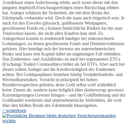
Assetklasse einen Aufschwung erlebt, auch wenn dieser mit den
jüngsten Impfstoff-Forschungserfolgen einen Rückschlag erlitten
hat. Anleger schätzen die Sicherheit, die mit dem Besitz des
Edelmetalls verbunden wird. Doch die kann auch trügerisch sein: Je
nach Art des Erwerbs (physisch, goldbasierte Wertpapiere,
geschlossene Fonds etc.) können beträchtliche Risiken bis hin zum
Totalverlust lauern, die nicht allen Käufern klar sind. Zu
Anlegerfrust kommt es tendenziell häufiger bei risikoreicheren
Goldanlagen, zu denen geschlossene Fonds und Direktinvestitionen
gehören. Hier beteiligt sich der Investor am unternehmerischen
Risiko und kann sein Kapital dabei im ungünstigen Fall einbüßen.
Das Emittenten- und Ausfallrisiko ist auch bei sogenannten ETCs
(Exchange Traded Commodities) höher als bei ETFs. Aber auch bei
diesen sollten Anleger auf die Kreditwürdigkeit des Emittenten
achten. Bei Goldsparplänen bestehen häufig Veräußerbarkeits- und
Wechselkursrisiken. Vorsicht ist prinzipiell bei hohen
Renditeversprechen geboten, denn Gold selbst wirft schließlich
keine Zinsen ab, sondern kann lediglich über (keineswegs gewisse)
Kurssteigerungen Gewinn bringen – und die Goldförderung und der
Goldhandel wiederum sind unternehmerische Aktivitäten, die weit
über den bloßen Besitz des Edelmetalls hinausgehen.
> weiterlesen