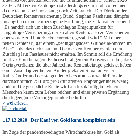
starten. Mit ersten Zahlungen ist allerdings erst im Juli zu rechnen,
da die technische Umsetzung noch Zeit braucht. Der Direktor der
Deutschen Rentenversicherung Bund, Stephan Fasshauer, dämpfte
unlängst so manche überzogene Hoffnung, die zu kursieren scheint:
„Es handelt sich um einen Zuschlag an Entgeltpunkten für
langjährige Versicherung, der zu allen Renten, also zu Versicherten-
ebenso wie zu Hinterbliebenenrenten, gezahlt wird.“ Mit einer
neuen Rentenart, gar einem „bedingungslosen Grundeinkommen im
Alter“ habe das nichts zu tun. Die meisten Rentner werden den
Zuschlag laut Fasshauer nicht erhalten. Im Schnitt soll die Erhöhung
rund 75 Euro betragen. Es herrscht allgemein Konsens darüber, dass
Geringverdiener, die über Jahrzehnte Rentenbeiträge geleistet haben,
einen Zuschlag verdienen. An der prekären Situation vieler
Ruheständler und der steigenden Altersarmutskurve dürften die
durchschnittlich 75 Euro pro Grundrenten-Empfänger indes wenig
ändern. Die gesetzliche Rente wird auch zukünftig bei vielen
Menschen kaum zum Leben reichen und einer privaten Ergänzung
durch geeignete Vorsorgeprodukte bedürfen.
> weiterlesen
17.12.2020 | Der Kauf von Gold kann kompliziert sein
Im Zuge der pandemiebedingten Wirtschaftskrise hat Gold als