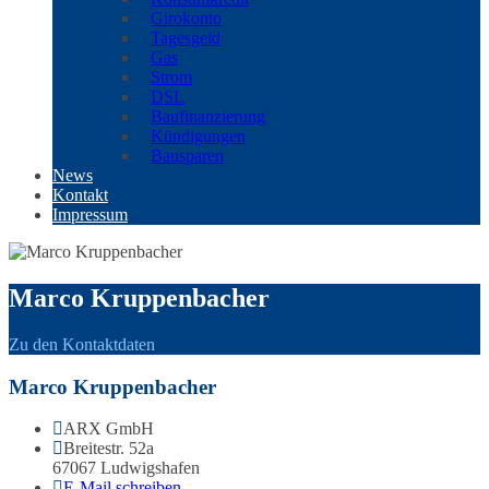
Girokonto
Tagesgeld
Gas
Strom
DSL
Baufinanzierung
Kündigungen
Bausparen
News
Kontakt
Impressum
Marco Kruppenbacher
Zu den Kontaktdaten
Marco Kruppenbacher
ARX GmbH
Breitestr. 52a
67067 Ludwigshafen
E-Mail schreiben