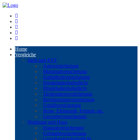
Home
Vergleiche
Sach und KFZ
Autoversicherung
Motorradversicherung
Haftpflichtversicherung
Hundehalterhaftpflicht
Pferdehalterhaftpflicht
Tierkrankenversicherung
Rechtsschutzversicherung
Unfallversicherung
Reise, Elektronik, Freizeit, etc.
Gewerbeversicherung
Wohnung und Haus
Hausratversicherung
Gebäudeversicherung
Grundbesitzerhaftpflicht