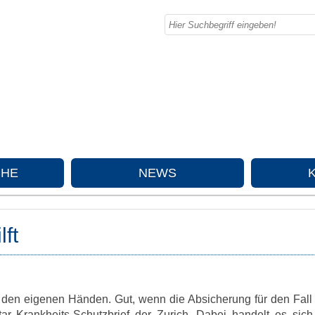
CHE
NEWS
lft
n den eigenen Händen. Gut, wenn die Absicherung für den Fall 
tar Krankheits-Schutzbrief der Zurich. Dabei handelt es sic