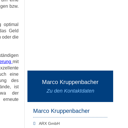
ngen bzw.
g optimal
 das Geld
 oder die
ständigen
herung
mit
xzellente
auch eine
hung des
Marco Kruppenbacher
nde, ist
Zu den Kontaktdaten
etwa der
e erneute
Marco Kruppenbacher
ARX GmbH