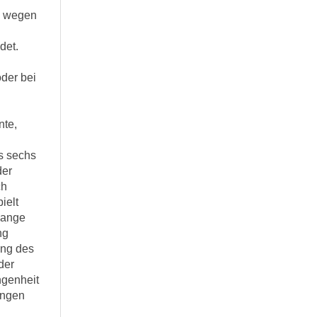
g wegen
det.
der bei
nte,
s sechs
der
ch
ielt
lange
ng
fung des
der
ngenheit
ungen