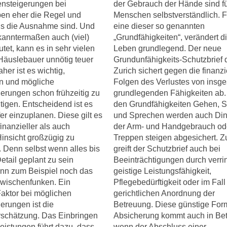
ensteigerungen bei
der Gebrauch der Hände sind fü
en eher die Regel und
Menschen selbstverständlich. F
s die Ausnahme sind. Und
eine dieser so genannten
kanntermaßen auch (viel)
„Grundfähigkeiten“, verändert d
tet, kann es in sehr vielen
Leben grundlegend. Der neue
 Häuslebauer unnötig teuer
Grundunfähigkeits-Schutzbrief 
her ist es wichtig,
Zurich sichert gegen die finanzi
n und mögliche
Folgen des Verlustes von insg
erungen schon frühzeitig zu
grundlegenden Fähigkeiten ab
tigen. Entscheidend ist es
den Grundfähigkeiten Gehen, 
fer einzuplanen. Diese gilt es
und Sprechen werden auch Din
finanzieller als auch
der Arm- und Handgebrauch od
 Hinsicht großzügig zu
Treppen steigen abgesichert. 
 Denn selbst wenn alles bis
greift der Schutzbrief auch bei
Detail geplant zu sein
Beeinträchtigungen durch verri
ann zum Beispiel noch das
geistige Leistungsfähigkeit,
zwischenfunken. Ein
Pflegebedürftigkeit oder im Fall
Faktor bei möglichen
gerichtlichen Anordnung der
erungen ist die
Betreuung. Diese günstige For
rschätzung. Das Einbringen
Absicherung kommt auch in Bet
eistungen führt dazu, dass
wenn der Abschluss einer