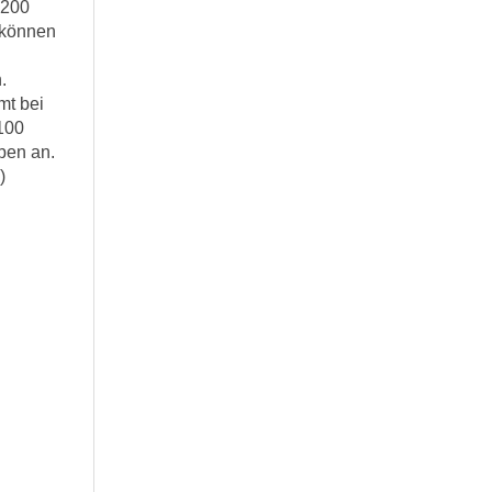
 200
 können
.
mt bei
100
ben an.
)