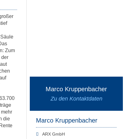
großer
tief
 Säule
 Das
en: Zum
 der
aut
chen
auf
Marco Kruppenbacher
463.700
Zu den Kontaktdaten
träge
t mehr
h die
Marco Kruppenbacher
-Rente
ARX GmbH