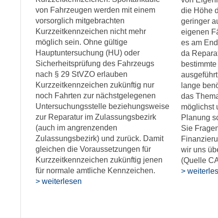
von Fahrzeugen werden mit einem
die Höhe d
vorsorglich mitgebrachten
geringer a
Kurzzeitkennzeichen nicht mehr
eigenen Fä
möglich sein. Ohne gültige
es am Ende
Hauptuntersuchung (HU) oder
da Reparat
Sicherheitsprüfung des Fahrzeugs
bestimmte 
nach § 29 StVZO erlauben
ausgeführt
Kurzzeitkennzeichen zukünftig nur
lange benö
noch Fahrten zur nächstgelegenen
das Thema
Untersuchungsstelle beziehungsweise
möglichst 
zur Reparatur im Zulassungsbezirk
Planung sc
(auch im angrenzenden
Sie Frage
Zulassungsbezirk) und zurück. Damit
Finanzier
gleichen die Voraussetzungen für
wir uns üb
Kurzzeitkennzeichen zukünftig jenen
(Quelle 
für normale amtliche Kennzeichen.
> weiterle
> weiterlesen