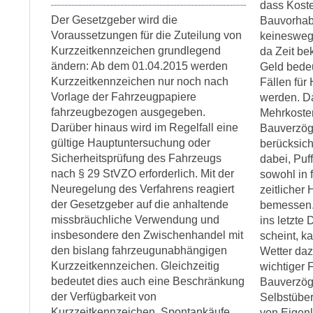
dass Kost
Der Gesetzgeber wird die
Bauvorhab
Voraussetzungen für die Zuteilung von
keinesweg
Kurzzeitkennzeichen grundlegend
da Zeit be
ändern: Ab dem 01.04.2015 werden
Geld bedeu
Kurzzeitkennzeichen nur noch nach
Fällen für
Vorlage der Fahrzeugpapiere
werden. Da
fahrzeugbezogen ausgegeben.
Mehrkoste
Darüber hinaus wird im Regelfall eine
Bauverzög
gültige Hauptuntersuchung oder
berücksich
Sicherheitsprüfung des Fahrzeugs
dabei, Puf
nach § 29 StVZO erforderlich. Mit der
sowohl in 
Neuregelung des Verfahrens reagiert
zeitlicher
der Gesetzgeber auf die anhaltende
bemessen.
missbräuchliche Verwendung und
ins letzte 
insbesondere den Zwischenhandel mit
scheint, k
den bislang fahrzeugunabhängigen
Wetter da
Kurzzeitkennzeichen. Gleichzeitig
wichtiger 
bedeutet dies auch eine Beschränkung
Bauverzög
der Verfügbarkeit von
Selbstübe
Kurzzeitkennzeichen. Spontankäufe
von Eigenl