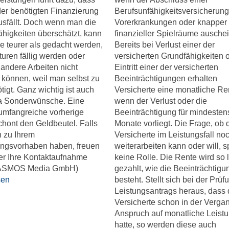
er benötigten Finanzierung
Berufsunfähigkeitsversicherun
usfällt. Doch wenn man die
Vorerkrankungen oder knapper
higkeiten überschätzt, kann
finanzieller Spielräume auschei
 teurer als gedacht werden,
Bereits bei Verlust einer der
uren fällig werden oder
versicherten Grundfähigkeiten o
andere Arbeiten nicht
Eintritt einer der versicherten
 können, weil man selbst zu
Beeinträchtigungen erhalten
tigt. Ganz wichtig ist auch
Versicherte eine monatliche Re
 Sonderwünsche. Eine
wenn der Verlust oder die
umfangreiche vorherige
Beeinträchtigung für mindesten
hont den Geldbeutel. Falls
Monate vorliegt. Die Frage, ob 
n zu Ihrem
Versicherte im Leistungsfall no
ungsvorhaben haben, freuen
weiterarbeiten kann oder will, sp
er Ihre Kontaktaufnahme
keine Rolle. Die Rente wird so 
CASMOS Media GmbH)
gezahlt, wie die Beeinträchtigu
sen
besteht. Stellt sich bei der Prü
Leistungsantrags heraus, dass 
Versicherte schon in der Verga
Anspruch auf monatliche Leist
hatte, so werden diese auch