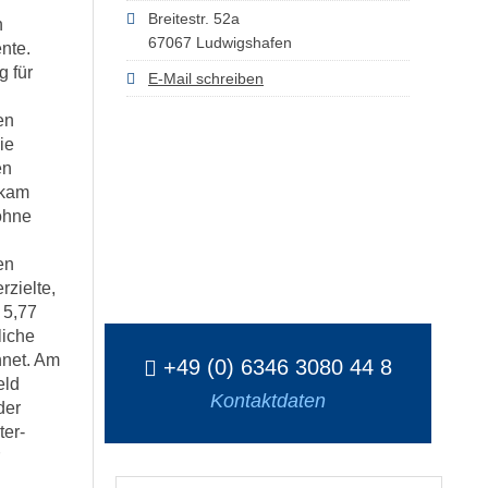
Breitestr. 52a
n
67067 Ludwigshafen
nte.
g für
E-Mail schreiben
en
ie
en
 kam
ohne
en
rzielte,
 5,77
liche
hnet. Am
+49 (0) 6346 3080 44 8
eld
Kontaktdaten
der
ter-