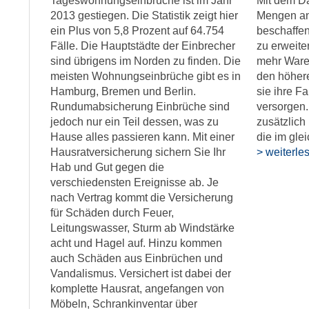
Tageswohnungseinbrüche ist im Jahr
Mit dem Da
2013 gestiegen. Die Statistik zeigt hier
Mengen an
ein Plus von 5,8 Prozent auf 64.754
beschaffe
Fälle. Die Hauptstädte der Einbrecher
zu erweite
sind übrigens im Norden zu finden. Die
mehr Ware
meisten Wohnungseinbrüche gibt es in
den höher
Hamburg, Bremen und Berlin.
sie ihre Fa
Rundumabsicherung Einbrüche sind
versorgen.
jedoch nur ein Teil dessen, was zu
zusätzlich
Hause alles passieren kann. Mit einer
die im gle
Hausratversicherung sichern Sie Ihr
> weiterle
Hab und Gut gegen die
verschiedensten Ereignisse ab. Je
nach Vertrag kommt die Versicherung
für Schäden durch Feuer,
Leitungswasser, Sturm ab Windstärke
acht und Hagel auf. Hinzu kommen
auch Schäden aus Einbrüchen und
Vandalismus. Versichert ist dabei der
komplette Hausrat, angefangen von
Möbeln, Schrankinventar über