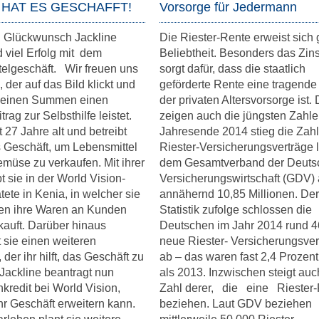
 HAT ES GESCHAFFT!
Vorsorge für Jedermann
n Glückwunsch Jackline
Die Riester-Rente erweist sich 
 viel Erfolg mit dem
Beliebtheit. Besonders das Zins
elgeschäft. Wir freuen uns
sorgt dafür, dass die staatlich
 der auf das Bild klickt und
geförderte Rente eine tragende
kleinen Summen einen
der privaten Altersvorsorge ist.
rag zur Selbsthilfe leistet.
zeigen auch die jüngsten Zahl
t 27 Jahre alt und betreibt
Jahresende 2014 stieg die Zahl
s Geschäft, um Lebensmittel
Riester-Versicherungsverträge l
emüse zu verkaufen. Mit ihrer
dem Gesamtverband der Deuts
t sie in der World Vision-
Versicherungswirtschaft (GDV) 
ete in Kenia, in welcher sie
annähernd 10,85 Millionen. Der
ren ihre Waren an Kunden
Statistik zufolge schlossen die
rkauft. Darüber hinaus
Deutschen im Jahr 2014 rund 
t sie einen weiteren
neue Riester- Versicherungsver
, der ihr hilft, das Geschäft zu
ab – das waren fast 2,4 Prozen
 Jackline beantragt nun
als 2013. Inzwischen steigt auc
nkredit bei World Vision,
Zahl derer, die eine Riester
ihr Geschäft erweitern kann.
beziehen. Laut GDV beziehen