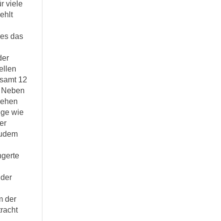
r viele
ehlt
ies das
der
ellen
esamt 12
. Neben
Sehen
ge wie
er
Zudem
ngerte
 der
m der
racht