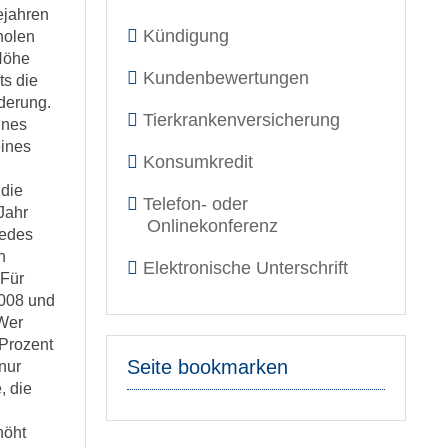
ejahren
Kündigung
holen
Höhe
Kundenbewertungen
ts die
derung.
Tierkrankenversicherung
ines
eines
Konsumkredit
 die
Telefon- oder
 Jahr
Onlinekonferenz
jedes
h
Elektronische Unterschrift
 Für
2008 und
 Wer
 Prozent
Seite bookmarken
nur
, die
höht