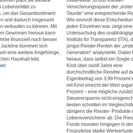
rlehen plant sie weitere
mittlerweile 50.000 Riester-
 Lebensmittel zu
Versicherungssparer der „erste
n, um das Gesamtsortiment
Stunde“ eine entsprechende Re
rn und dadurch insgesamt
Wie sinnvoll diese Entscheidun
n verkaufen zu können. Mit
jeden Einzelnen war, zeigt eine
en Gewinnen hieraus kann
Untersuchung des unabhängig
milie finanziell noch besser
Instituts für Transparenz (ITA), d
 Jackline kümmert sich
jüngst Riester-Renten der „erst
 um eine weitere Angehörige,
Generation“ analysierte. Dabei
ichen Haushalt lebt.
heraus, dass selbst ein Single 
sen
Kind über zwölf Jahre eine
durchschnittliche Rendite auf d
Eigenbeitrag von 3,99 Prozent e
mit Kind erreicht der Wert sogar
Prozent – eine mögliche zusätz
Steuerersparnis nicht eingerec
besten schnitten im Vergleichsf
übrigens die Riester- Produkte 
Lebensversicherer ab. Die Ries
Fonds mussten hingegen in der
Finanzkrise starke Wertverluste