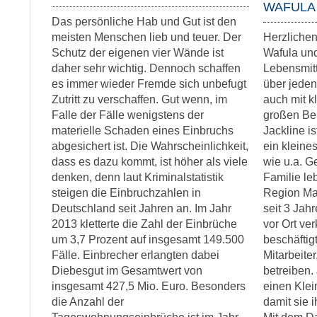
WAFULA
Das persönliche Hab und Gut ist den
meisten Menschen lieb und teuer. Der
Herzliche
Schutz der eigenen vier Wände ist
Wafula und
daher sehr wichtig. Dennoch schaffen
Lebensmitt
es immer wieder Fremde sich unbefugt
über jeden,
Zutritt zu verschaffen. Gut wenn, im
auch mit 
Falle der Fälle wenigstens der
großen Beit
materielle Schaden eines Einbruchs
Jackline is
abgesichert ist. Die Wahrscheinlichkeit,
ein kleine
dass es dazu kommt, ist höher als viele
wie u.a. G
denken, denn laut Kriminalstatistik
Familie leb
steigen die Einbruchzahlen in
Region Mat
Deutschland seit Jahren an. Im Jahr
seit 3 Jah
2013 kletterte die Zahl der Einbrüche
vor Ort ve
um 3,7 Prozent auf insgesamt 149.500
beschäftig
Fälle. Einbrecher erlangten dabei
Mitarbeiter
Diebesgut im Gesamtwert von
betreiben.
insgesamt 427,5 Mio. Euro. Besonders
einen Klei
die Anzahl der
damit sie 