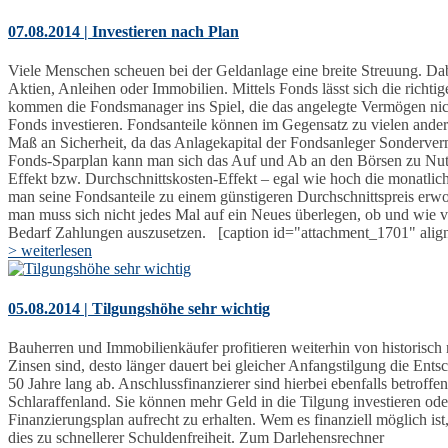
07.08.2014 | Investieren nach Plan
Viele Menschen scheuen bei der Geldanlage eine breite Streuung. Dab
Aktien, Anleihen oder Immobilien. Mittels Fonds lässt sich die richtig
kommen die Fondsmanager ins Spiel, die das angelegte Vermögen nicht
Fonds investieren. Fondsanteile können im Gegensatz zu vielen andere
Maß an Sicherheit, da das Anlagekapital der Fondsanleger Sonderverm
Fonds-Sparplan kann man sich das Auf und Ab an den Börsen zu Nutze
Effekt bzw. Durchschnittskosten-Effekt – egal wie hoch die monatlic
man seine Fondsanteile zu einem günstigeren Durchschnittspreis erwo
man muss sich nicht jedes Mal auf ein Neues überlegen, ob und wie v
Bedarf Zahlungen auszusetzen. [caption id="attachment_1701" al
> weiterlesen
05.08.2014 | Tilgungshöhe sehr wichtig
Bauherren und Immobilienkäufer profitieren weiterhin von historisch n
Zinsen sind, desto länger dauert bei gleicher Anfangstilgung die Ents
50 Jahre lang ab. Anschlussfinanzierer sind hierbei ebenfalls betroff
Schlaraffenland. Sie können mehr Geld in die Tilgung investieren ode
Finanzierungsplan aufrecht zu erhalten. Wem es finanziell möglich ist,
dies zu schnellerer Schuldenfreiheit. Zum Darlehensrechner