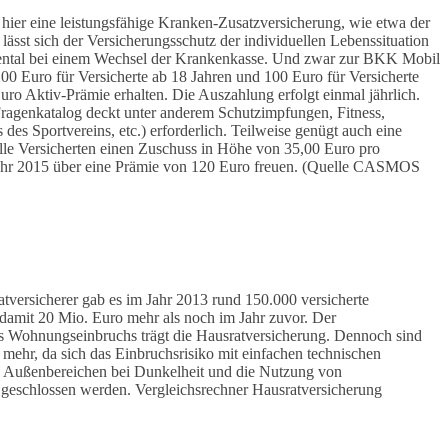
 hier eine leistungsfähige Kranken-Zusatzversicherung, wie etwa der
ässt sich der Versicherungsschutz der individuellen Lebenssituation
. dental bei einem Wechsel der Krankenkasse. Und zwar zur BKK Mobil
00 Euro für Versicherte ab 18 Jahren und 100 Euro für Versicherte
uro Aktiv-Prämie erhalten. Die Auszahlung erfolgt einmal jährlich.
Fragenkatalog deckt unter anderem Schutzimpfungen, Fitness,
s Sportvereins, etc.) erforderlich. Teilweise genügt auch eine
 alle Versicherten einen Zuschuss in Höhe von 35,00 Euro pro
hjahr 2015 über eine Prämie von 120 Euro freuen. (Quelle CASMOS
atversicherer gab es im Jahr 2013 rund 150.000 versicherte
damit 20 Mio. Euro mehr als noch im Jahr zuvor. Der
es Wohnungseinbruchs trägt die Hausratversicherung. Dennoch sind
 mehr, da sich das Einbruchsrisiko mit einfachen technischen
 Außenbereichen bei Dunkelheit und die Nutzung von
s geschlossen werden. Vergleichsrechner Hausratversicherung