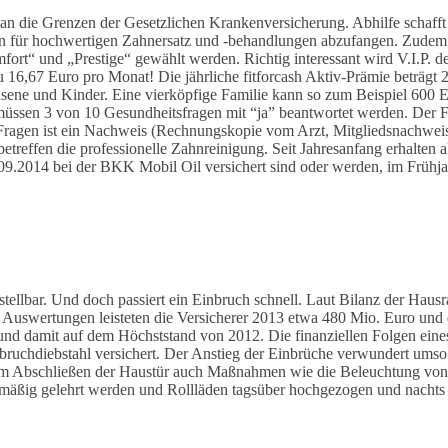
 an die Grenzen der Gesetzlichen Krankenversicherung. Abhilfe schafft
ten für hochwertigen Zahnersatz und -behandlungen abzufangen. Zudem l
mfort“ und „Prestige“ gewählt werden. Richtig interessant wird V.I.P
16,67 Euro pro Monat! Die jährliche fitforcash Aktiv-Prämie beträgt 2
hsene und Kinder. Eine vierköpfige Familie kann so zum Beispiel 600 E
 müssen 3 von 10 Gesundheitsfragen mit “ja” beantwortet werden. Der 
agen ist ein Nachweis (Rechnungskopie vom Arzt, Mitgliedsnachweis de
etreffen die professionelle Zahnreinigung. Seit Jahresanfang erhalten
30.09.2014 bei der BKK Mobil Oil versichert sind oder werden, im Frü
tellbar. Und doch passiert ein Einbruch schnell. Laut Bilanz der Hausr
 Auswertungen leisteten die Versicherer 2013 etwa 480 Mio. Euro und 
 und damit auf dem Höchststand von 2012. Die finanziellen Folgen ein
inbruchdiebstahl versichert. Der Anstieg der Einbrüche verwundert umso
em Abschließen der Haustür auch Maßnahmen wie die Beleuchtung von
gelmäßig gelehrt werden und Rollläden tagsüber hochgezogen und nacht