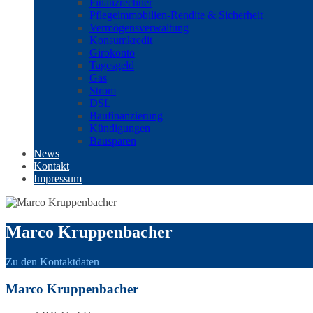
Finanzrechner
Pflegeimmobilien-Rendite & Sicherheit
Vermögensverwaltung
Konsumkredit
Girokonto
Tagesgeld
Gas
Strom
DSL
Baufinanzierung
Kündigungen
Bausparen
News
Kontakt
Impressum
Marco Kruppenbacher
Zu den Kontaktdaten
Marco Kruppenbacher