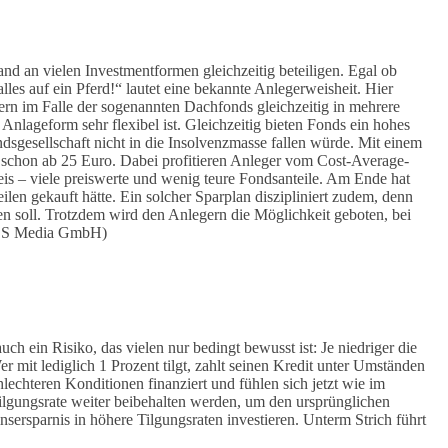
d an vielen Investmentformen gleichzeitig beteiligen. Egal ob
lles auf ein Pferd!“ lautet eine bekannte Anlegerweisheit. Hier
ern im Falle der sogenannten Dachfonds gleichzeitig in mehrere
nlageform sehr flexibel ist. Gleichzeitig bieten Fonds ein hohes
dsgesellschaft nicht in die Insolvenzmasse fallen würde. Mit einem
 schon ab 25 Euro. Dabei profitieren Anleger vom Cost-Average-
eis – viele preiswerte und wenig teure Fondsanteile. Am Ende hat
en gekauft hätte. Ein solcher Sparplan diszipliniert zudem, denn
n soll. Trotzdem wird den Anlegern die Möglichkeit geboten, bei
SMOS Media GmbH)
ch ein Risiko, das vielen nur bedingt bewusst ist: Je niedriger die
r mit lediglich 1 Prozent tilgt, zahlt seinen Kredit unter Umständen
hlechteren Konditionen finanziert und fühlen sich jetzt wie im
Tilgungsrate weiter beibehalten werden, um den ursprünglichen
insersparnis in höhere Tilgungsraten investieren. Unterm Strich führt