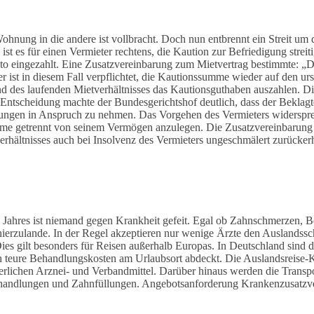
hnung in die andere ist vollbracht. Doch nun entbrennt ein Streit um 
 ist es für einen Vermieter rechtens, die Kaution zur Befriedigung stre
nto eingezahlt. Eine Zusatzvereinbarung zum Mietvertrag bestimmte: „D
r ist in diesem Fall verpflichtet, die Kautionssumme wieder auf den u
nd des laufenden Mietverhältnisses das Kautionsguthaben auszahlen. Di
 Entscheidung machte der Bundesgerichtshof deutlich, dass der Beklagt
derungen in Anspruch zu nehmen. Das Vorgehen des Vermieters widersp
umme getrennt von seinem Vermögen anzulegen. Die Zusatzvereinbarung 
erhältnisses auch bei Insolvenz des Vermieters ungeschmälert zurücker
Jahres ist niemand gegen Krankheit gefeit. Egal ob Zahnschmerzen, Bei
hierzulande. In der Regel akzeptieren nur wenige Ärzte den Auslandssc
es gilt besonders für Reisen außerhalb Europas. In Deutschland sind 
ch teure Behandlungskosten am Urlaubsort abdeckt. Die Auslandsreise-
rderlichen Arznei- und Verbandmittel. Darüber hinaus werden die Tran
behandlungen und Zahnfüllungen. Angebotsanforderung Krankenzusatzv