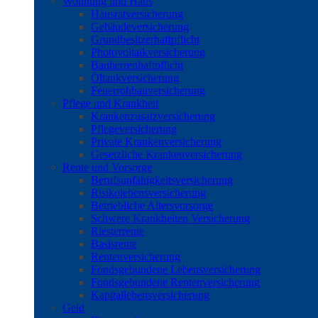
Wohnung und Haus
Hausratversicherung
Gebäudeversicherung
Grundbesitzerhaftpflicht
Photovoltaikversicherung
Bauherrenhaftpflicht
Öltankversicherung
Feuerrohbauversicherung
Pflege und Krankheit
Krankenzusatzversicherung
Pflegeversicherung
Private Krankenversicherung
Gesetzliche Krankenversicherung
Rente und Vorsorge
Berufs­unfähigkeitsversicherung
Risikolebensversicherung
Betriebliche Altersvorsorge
Schwere Krankheiten Versicherung
Riesterrente
Basisrente
Rentenversicherung
Fondsgebundene Lebensversicherung
Fondsgebundene Rentenversicherung
Kapitallebensversicherung
Geld