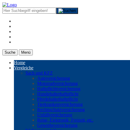
Suche
Menü
Home
Vergleiche
Sach und KFZ
Autoversicherung
Motorradversicherung
Haftpflichtversicherung
Hundehalterhaftpflicht
Pferdehalterhaftpflicht
Tierkrankenversicherung
Rechtsschutzversicherung
Unfallversicherung
Reise, Elektronik, Freizeit, etc.
Gewerbeversicherung