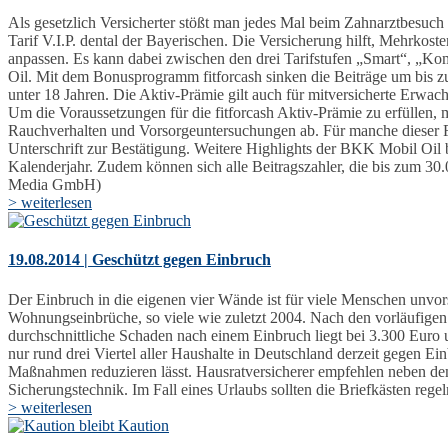
Als gesetzlich Versicherter stößt man jedes Mal beim Zahnarztbesuch
Tarif V.I.P. dental der Bayerischen. Die Versicherung hilft, Mehrkos
anpassen. Es kann dabei zwischen den drei Tarifstufen „Smart“, „Ko
Oil. Mit dem Bonusprogramm fitforcash sinken die Beiträge um bis zu 
unter 18 Jahren. Die Aktiv-Prämie gilt auch für mitversicherte Erwac
Um die Voraussetzungen für die fitforcash Aktiv-Prämie zu erfüllen,
Rauchverhalten und Vorsorgeuntersuchungen ab. Für manche dieser Fr
Unterschrift zur Bestätigung. Weitere Highlights der BKK Mobil Oil b
Kalenderjahr. Zudem können sich alle Beitragszahler, die bis zum 
Media GmbH)
> weiterlesen
19.08.2014 | Geschützt gegen Einbruch
Der Einbruch in die eigenen vier Wände ist für viele Menschen unvors
Wohnungseinbrüche, so viele wie zuletzt 2004. Nach den vorläufigen
durchschnittliche Schaden nach einem Einbruch liegt bei 3.300 Euro
nur rund drei Viertel aller Haushalte in Deutschland derzeit gegen E
Maßnahmen reduzieren lässt. Hausratversicherer empfehlen neben d
Sicherungstechnik. Im Fall eines Urlaubs sollten die Briefkästen re
> weiterlesen