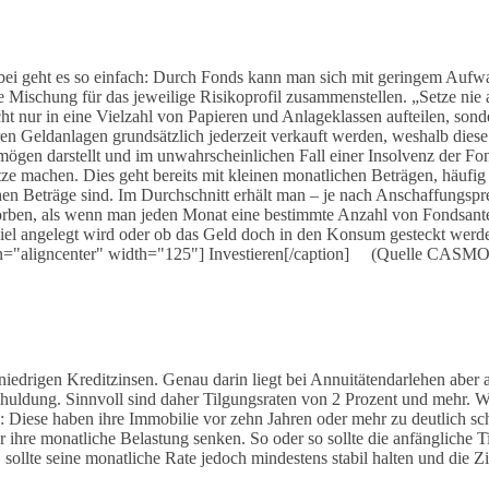
ei geht es so einfach: Durch Fonds kann man sich mit geringem Aufwan
e Mischung für das jeweilige Risikoprofil zusammenstellen. „Setze nie a
 nur in eine Vielzahl von Papieren und Anlageklassen aufteilen, sond
n Geldanlagen grundsätzlich jederzeit verkauft werden, weshalb diese A
ögen darstellt und im unwahrscheinlichen Fall einer Insolvenz der Fon
 machen. Dies geht bereits mit kleinen monatlichen Beträgen, häufig
hen Beträge sind. Im Durchschnitt erhält man – je nach Anschaffungspr
rben, als wenn man jeden Monat eine bestimmte Anzahl von Fondsanteil
iel angelegt wird oder ob das Geld doch in den Konsum gesteckt werde
ign="aligncenter" width="125"] Investieren[/caption] (Quelle CA
iedrigen Kreditzinsen. Genau darin liegt bei Annuitätendarlehen aber au
chuldung. Sinnvoll sind daher Tilgungsraten von 2 Prozent und mehr. We
en: Diese haben ihre Immobilie vor zehn Jahren oder mehr zu deutlich sc
r ihre monatliche Belastung senken. So oder so sollte die anfängliche 
 sollte seine monatliche Rate jedoch mindestens stabil halten und die Z