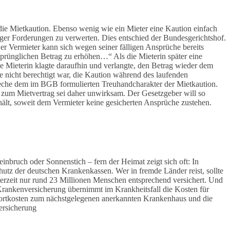
die Mietkaution. Ebenso wenig wie ein Mieter eine Kaution einfach
itiger Forderungen zu verwerten. Dies entschied der Bundesgerichtshof.
er Vermieter kann sich wegen seiner fälligen Ansprüche bereits
rsprünglichen Betrag zu erhöhen…“ Als die Mieterin später eine
e Mieterin klagte daraufhin und verlangte, den Betrag wieder dem
e nicht berechtigt war, die Kaution während des laufenden
reche dem im BGB formulierten Treuhandcharakter der Mietkaution.
zum Mietvertrag sei daher unwirksam. Der Gesetzgeber will so
hält, soweit dem Vermieter keine gesicherten Ansprüche zustehen.
nbruch oder Sonnenstich – fern der Heimat zeigt sich oft: In
hutz der deutschen Krankenkassen. Wer in fremde Länder reist, sollte
derzeit nur rund 23 Millionen Menschen entsprechend versichert. Und
Krankenversicherung übernimmt im Krankheitsfall die Kosten für
sportkosten zum nächstgelegenen anerkannten Krankenhaus und die
ersicherung