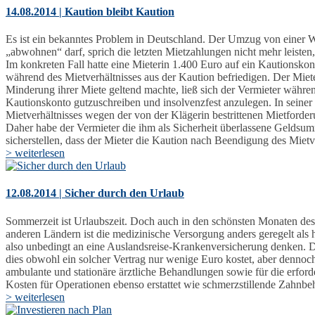
14.08.2014 | Kaution bleibt Kaution
Es ist ein bekanntes Problem in Deutschland. Der Umzug von einer Wo
„abwohnen“ darf, sprich die letzten Mietzahlungen nicht mehr leisten,
Im konkreten Fall hatte eine Mieterin 1.400 Euro auf ein Kautionsko
während des Mietverhältnisses aus der Kaution befriedigen. Der Miete
Minderung ihrer Miete geltend machte, ließ sich der Vermieter währe
Kautionskonto gutzuschreiben und insolvenzfest anzulegen. In seiner
Mietverhältnisses wegen der von der Klägerin bestrittenen Mietfor
Daher habe der Vermieter die ihm als Sicherheit überlassene Gelds
sicherstellen, dass der Mieter die Kaution nach Beendigung des Mietv
> weiterlesen
12.08.2014 | Sicher durch den Urlaub
Sommerzeit ist Urlaubszeit. Doch auch in den schönsten Monaten des 
anderen Ländern ist die medizinische Versorgung anders geregelt als 
also unbedingt an eine Auslandsreise-Krankenversicherung denken. Di
dies obwohl ein solcher Vertrag nur wenige Euro kostet, aber denno
ambulante und stationäre ärztliche Behandlungen sowie für die erfo
Kosten für Operationen ebenso erstattet wie schmerzstillende Zahn
> weiterlesen