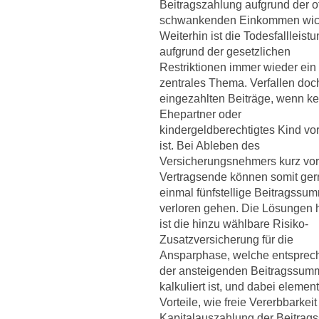
Beitragszahlung aufgrund der o
schwankenden Einkommen wich
Weiterhin ist die Todesfallleist
aufgrund der gesetzlichen
Restriktionen immer wieder ein
zentrales Thema. Verfallen doc
eingezahlten Beiträge, wenn ke
Ehepartner oder
kindergeldberechtigtes Kind v
ist. Bei Ableben des
Versicherungsnehmers kurz vor
Vertragsende können somit ger
einmal fünfstellige Beitragssu
verloren gehen. Die Lösungen h
ist die hinzu wählbare Risiko-
Zusatzversicherung für die
Ansparphase, welche entsprec
der ansteigenden Beitragssum
kalkuliert ist, und dabei elemen
Vorteile, wie freie Vererbbarkei
Kapitalauszahlung der Beitra