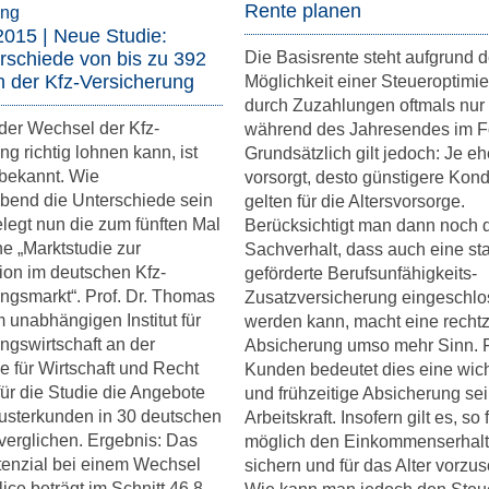
Rente planen
2015 | Neue Studie:
rschiede von bis zu 392
Die Basisrente steht aufgrund d
n der Kfz-Versicherung
Möglichkeit einer Steueroptimi
durch Zuzahlungen oftmals nur
der Wechsel der Kfz-
während des Jahresendes im F
ng richtig lohnen kann, ist
Grundsätzlich gilt jedoch: Je e
 bekannt. Wie
vorsorgt, desto günstigere Kond
bend die Unterschiede sein
gelten für die Altersvorsorge.
legt nun die zum fünften Mal
Berücksichtigt man dann noch 
e „Marktstudie zur
Sachverhalt, dass auch eine sta
tion im deutschen Kfz-
geförderte Berufsunfähigkeits-
ngsmarkt“. Prof. Dr. Thomas
Zusatzversicherung eingeschl
unabhängigen Institut für
werden kann, macht eine rechtz
ngswirtschaft an der
Absicherung umso mehr Sinn. 
 für Wirtschaft und Recht
Kunden bedeutet dies eine wich
 für die Studie die Angebote
und frühzeitige Absicherung sei
usterkunden in 30 deutschen
Arbeitskraft. Insofern gilt es, so
erglichen. Ergebnis: Das
möglich den Einkommenserhalt
tenzial bei einem Wechsel
sichern und für das Alter vorzu
lice beträgt im Schnitt 46,8