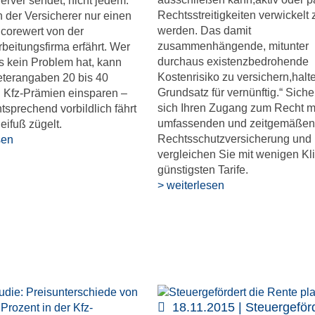
erver sendet, nicht jedem.
Rechtsstreitigkeiten verwickelt 
der Versicherer nur einen
werden. Das damit
corewert von der
zusammenhängende, mitunter
beitungsfirma erfährt. Wer
durchaus existenzbedrohende
s kein Problem hat, kann
Kostenrisiko zu versichern,halte
eterangaben 20 bis 40
Grundsatz für vernünftig.“ Siche
 Kfz-Prämien einsparen –
sich Ihren Zugang zum Recht mi
tsprechend vorbildlich fährt
umfassenden und zeitgemäßen
eifuß zügelt.
Rechtsschutzversicherung und
sen
vergleichen Sie mit wenigen Kli
günstigsten Tarife.
> weiterlesen
18.11.2015 | Steuergeförd