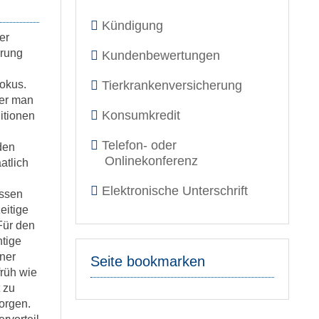
Kündigung
er
erung
Kundenbewertungen
okus.
Tierkrankenversicherung
her man
Konsumkredit
itionen
Telefon- oder
den
Onlinekonferenz
atlich
Elektronische Unterschrift
ossen
eitige
Für den
tige
ner
Seite bookmarken
 früh wie
 zu
sorgen.