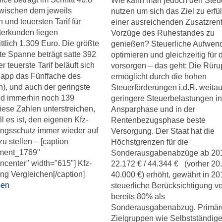
Wie kann man jedoch den Steue
Zwischen dem jeweils
nutzen um sich das Ziel zu erfül
 und teuersten Tarif für
einer ausreichenden Zusatzrent
terkunden liegen
Vorzüge des Ruhestandes zu
ttlich 1.309 Euro. Die größte
genießen? Steuerliche Aufwe
e Spanne beträgt satte 392
optimieren und gleichzeitig für 
r teuerste Tarif beläuft sich
vorsorgen – das geht: Die Rür
napp das Fünffache des
ermöglicht durch die hohen
n), und auch der geringste
Steuerförderungen i.d.R. weita
ed immerhin noch 139
geringere Steuerbelastungen in
iese Zahlen unterstreichen,
Ansparphase und in der
l es ist, den eigenen Kfz-
Rentenbezugsphase beste
ungsschutz immer wieder auf
Versorgung. Der Staat hat die
zu stellen – [caption
Höchstgrenzen für die
hment_1769"
Sonderausgabenabzüge ab 201
gncenter" width="615"] Kfz-
22.172 € / 44.344 € (vorher 20.
ng Vergleichen[/caption]
40.000 €) erhöht, gewährt in 20
sen
steuerliche Berücksichtigung v
bereits 80% als
Sonderausgabenabzug. Primär
Zielgruppen wie Selbstständige