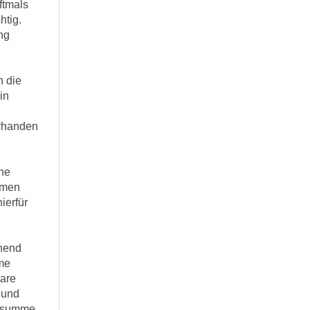
ftmals
tig.
ung
h die
in
orhanden
ne
mmen
ierfür
hend
me
tare
t und
gssumme