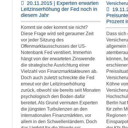
20.11.2015 | Experten erwarten
Leitzinserhöhung der Fed noch in
19.11.
diesem Jahr
Preisunte
Prozent i
Kommt sie oder kommt sie nicht?
Diese Frage wird seit geraumer Zeit
Dass sich 
vor jeder Sitzung des
Versicheru
Offenmarktausschusses der US-
allgemein
Notenbank Fed ventiliert. Immerhin
atemberau
hängt von der erwarteten Zinswende
können, be
die strategische Ausrichtung einer
erschienen
Vielzahl von Finanzmarktakteuren ab.
Preissitua
Doch auch zuletzt schreckte die Fed
Versicheru
erneut vor der Leitzinserhöhung
Köhne vom 
zurück, obwohl sie bereits seit Monaten
Versicheru
psychologisch den Boden dafür
Hochschule
bereitet. Als Grund vermuten Experten
Berlin hat
die jüngsten Turbulenzen an den
für zehn M
internationalen Finanzmärkten, vor
Regionen v
allem in den Schwellenländern. Doch
Einsparpo
das Umfeld für die Wende sei
der Kfz-Po