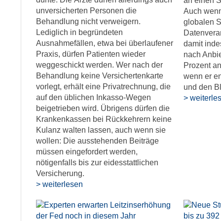
an einen S
unversicherten Personen die
Auch wenn 
Behandlung nicht verweigern.
globalen S
Lediglich in begründeten
Datenverar
Ausnahmefällen, etwa bei überlaufener
damit inde
Praxis, dürfen Patienten wieder
nach Anbi
weggeschickt werden. Wer nach der
Prozent an
Behandlung keine Versichertenkarte
wenn er en
vorlegt, erhält eine Privatrechnung, die
und den Bl
auf den üblichen Inkasso-Wegen
> weiterle
beigetrieben wird. Übrigens dürfen die
Krankenkassen bei Rückkehrern keine
Kulanz walten lassen, auch wenn sie
wollen: Die ausstehenden Beiträge
müssen eingefordert werden,
nötigenfalls bis zur eidesstattlichen
Versicherung.
> weiterlesen