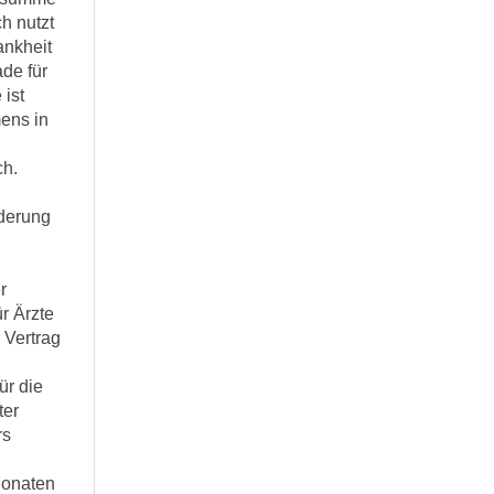
h nutzt
ankheit
de für
ist
ens in
ch.
rderung
r
ür Ärzte
 Vertrag
für die
ter
rs
Monaten