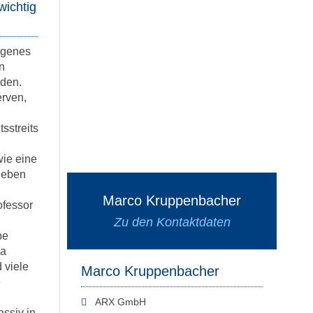
wichtig
igenes
n
rden.
erven,
sstreits
wie eine
geben
Marco Kruppenbacher
fessor
Zu den Kontaktdaten
be
ma
 viele
Marco Kruppenbacher
e
ARX GmbH
ssiv in