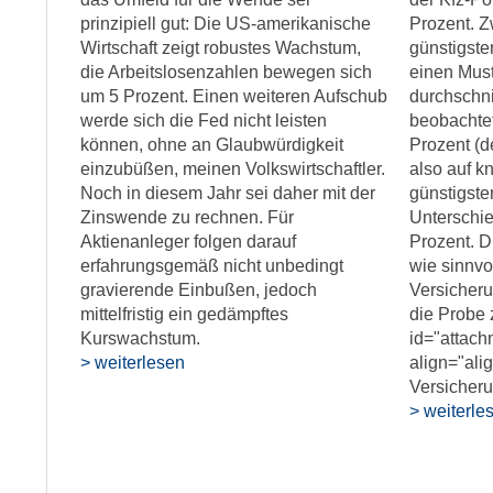
prinzipiell gut: Die US-amerikanische
Prozent. 
Wirtschaft zeigt robustes Wachstum,
günstigsten
die Arbeitslosenzahlen bewegen sich
einen Mus
um 5 Prozent. Einen weiteren Aufschub
durchschni
werde sich die Fed nicht leisten
beobachtet
können, ohne an Glaubwürdigkeit
Prozent (de
einzubüßen, meinen Volkswirtschaftler.
also auf k
Noch in diesem Jahr sei daher mit der
günstigste
Zinswende zu rechnen. Für
Unterschi
Aktienanleger folgen darauf
Prozent. D
erfahrungsgemäß nicht unbedingt
wie sinnvol
gravierende Einbußen, jedoch
Versicher
mittelfristig ein gedämpftes
die Probe 
Kurswachstum.
id="attac
> weiterlesen
align="ali
Versicheru
> weiterle