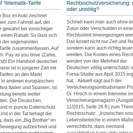
f Telematik-Tarife
Rechtsschutzversicherung: 
oder unnötig?
e Box im Auto zeichnet
Schnell kann man auch ohne e
nen zum Fahrstil auf, der
Zutun oder Verschulden in eine
r gewährt bei vorsichtiger
Rechtsstreit hineingezogen we
einen Rabatt: So lässt sich
Das kostet nicht nur Zeit und N
p der sogenannten
sondern kann auch richtig teuer
Tarife zusammenfassen. Auf
werden. Die Kosten eines Recht
: Pay as you drive (Zahle,
werden von der Mehrheit der
rst)! Ein Handvoll deutscher
Deutschen völlig unterschätzt, 
erer ist in jüngerer Zeit mit
Forsa-Studie aus April 2015 er
Tarifen an den Markt
hat. Aktuell sagt auch der
 In anderen europäischen
Versicherungsombudsmann Pro
twa Italien und Spanien, ist
Dr. Hirsch in einem Interview im
klung bereits weiter
Versicherungsmagazin (Ausga
itten. Die Deutschen
11/2015, Seite 26 ff.) zum The
ind in puncto Datenschutz
Rechtsschutz: „Inzwischen sind
 Und in der Tat behagt die
Lebensbereiche in einem Maß
g, dass ein „Big Brother“ im
verrechtlicht, dass niemand
 Bewegung aufzeichnet und
ausschließen kann,aktiv oder pa