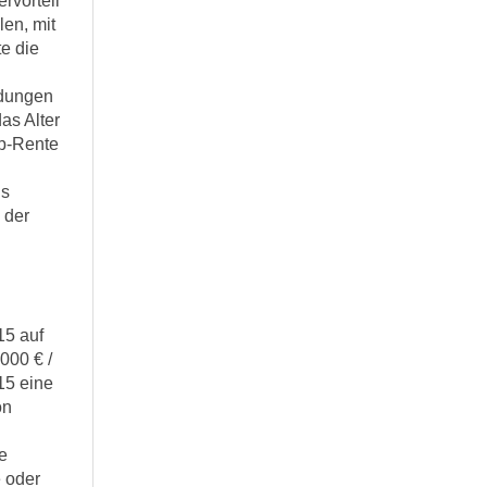
rvorteil
len, mit
e die
ndungen
das Alter
up-Rente
us
 der
5 auf
000 € /
15 eine
on
e
 oder