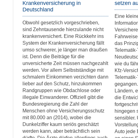
Krankenversicherung in
setzen au
Deutschland
Eine klein
Obwohl gesetzlich vorgeschrieben,
Informatio
sind Zehntausende hierzulande nicht
Versichere
krankenversichert. Eine Rückkehr ins
Fahrweise 
System der Krankenversicherung fällt
das Prinzi
umso schwerer, je länger man draußen
Telematik-
ist. Denn die Beiträge für die
Neudeutsch
unversicherte Zeit müssen nachgezahlt
wie du fäh
werden. Vor allem Selbstständige mit
Kfz-Versich
schmalem Einkommen verzichten dann
Telematik-
lieber auf den Schutz, hinzukommen
gegangen.
Randgruppen wie Obdachlose oder
Ländern, e
illegale Einwanderer. Offiziell gibt die
die Entwic
Bundesregierung die Zahl der
fortgeschr
Menschen ohne Versicherungsschutz
hingegen s
mit 80.000 an (2014), wobei die
sensibler.
Dunkelziffer kaum seriös geschätzt
Vorstellun
werden kann, aber beträchtlich sein
Auto jede
dürfte. Die Ärzte dürfen allerdings auch