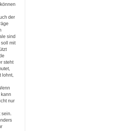
 können
uch der
räge
n
le sind
soll mit
ützt
de
r steht
utet,
 lohnt,
 Wenn
 kann
cht nur
 sein.
onders
ur