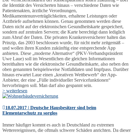
die Identität des Versicherten hinaus – verschiedene Daten wie
Patientenakten, ärztliche Verordnungen,
Medikamentenunverträglichkeiten, erhaltene Leistungen oder
Arztbriefe aufnehmen können. Genau genommen werden diese
Daten nicht auf der elektronischen Gesundheitskarte gespeichert,
sondern auf zentralen Servern; die Karte berechtigt dann lediglich
zum Abruf der Daten. Die privaten Krankenversicherer halten das
Prinzip, das 2003 beschlossen wurde, für nicht mehr zeitgemäß –
und wollen ihren Kunden zukünftig eine entsprechende App
anbieten. Diese „moderne Alternative“ (PKV-Verbandspräsident
Uwe Laue) soll im Wesentlichen die gleichen Informationen
bereithalten wie die elektronische Gesundheitskarte, also neben den
oben genannten beispielsweise Notfalldaten und Impfpass. Darüber
hinaus erwartet Laue einen „kreativen Wettbewerb“ der App-
Anbieter, der eine „Fülle individueller Servicefunktionen“
hervorbringen soll. Man darf also gespannt sein.
> weiterlesen
18.07.2017 | Deutsche Hausbesitzer sind beim
Elementarschutz zu sorglos
Immer häufiger kommt es auch in Deutschland zu extremen
Wetterereignissen, die oftmals schwere Schäden anrichten. Da dieser