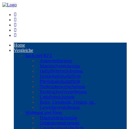
Home
Vergleiche
Sach und KFZ
Autoversicherung
Motorradversicherung
Haftpflichtversicherung
Hundehalterhaftpflicht
Pferdehalterhaftpflicht
Tierkrankenversicherung
Rechtsschutzversicherung
Unfallversicherung
Reise, Elektronik, Freizeit, etc.
Gewerbeversicherung
Wohnung und Haus
Hausratversicherung
Gebäudeversicherung
Grundbesitzerhaftpflicht