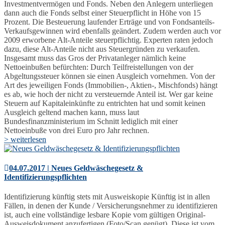
Investmentvermögen und Fonds. Neben den Anlegern unterliegen
dann auch die Fonds selbst einer Steuerpflicht in Höhe von 15
Prozent. Die Besteuerung laufender Erträge und von Fondsanteils-
Verkaufsgewinnen wird ebenfalls geändert. Zudem werden auch vor
2009 erworbene Alt-Anteile steuerpflichtig. Experten raten jedoch
dazu, diese Alt-Anteile nicht aus Steuergründen zu verkaufen.
Insgesamt muss das Gros der Privatanleger nämlich keine
Nettoeinbußen befürchten: Durch Teilfreistellungen von der
Abgeltungssteuer können sie einen Ausgleich vornehmen. Von der
Art des jeweiligen Fonds (Immobilien-, Aktien-, Mischfonds) hängt
es ab, wie hoch der nicht zu versteuernde Anteil ist. Wer gar keine
Steuern auf Kapitaleinkünfte zu entrichten hat und somit keinen
Ausgleich geltend machen kann, muss laut
Bundesfinanzministerium im Schnitt lediglich mit einer
Nettoeinbuße von drei Euro pro Jahr rechnen.
> weiterlesen
04.07.2017 | Neues Geldwäschegesetz &
Identifizierungspflichten
Identifizierung künftig stets mit Ausweiskopie Künftig ist in allen
Fällen, in denen der Kunde / Versicherungsnehmer zu identifizieren
ist, auch eine vollständige lesbare Kopie vom gültigen Original-
Ausweisdokument anzufertigen (Foto/Scan genügt). Diese ist vom