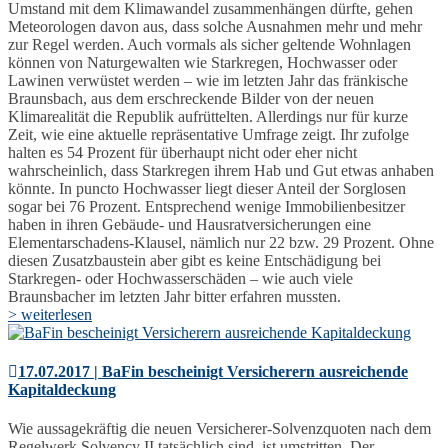
Umstand mit dem Klimawandel zusammenhängen dürfte, gehen
Meteorologen davon aus, dass solche Ausnahmen mehr und mehr
zur Regel werden. Auch vormals als sicher geltende Wohnlagen
können von Naturgewalten wie Starkregen, Hochwasser oder
Lawinen verwüstet werden – wie im letzten Jahr das fränkische
Braunsbach, aus dem erschreckende Bilder von der neuen
Klimarealität die Republik aufrüttelten. Allerdings nur für kurze
Zeit, wie eine aktuelle repräsentative Umfrage zeigt. Ihr zufolge
halten es 54 Prozent für überhaupt nicht oder eher nicht
wahrscheinlich, dass Starkregen ihrem Hab und Gut etwas anhaben
könnte. In puncto Hochwasser liegt dieser Anteil der Sorglosen
sogar bei 76 Prozent. Entsprechend wenige Immobilienbesitzer
haben in ihren Gebäude- und Hausratversicherungen eine
Elementarschadens-Klausel, nämlich nur 22 bzw. 29 Prozent. Ohne
diesen Zusatzbaustein aber gibt es keine Entschädigung bei
Starkregen- oder Hochwasserschäden – wie auch viele
Braunsbacher im letzten Jahr bitter erfahren mussten.
> weiterlesen
17.07.2017 | BaFin bescheinigt Versicherern ausreichende
Kapitaldeckung
Wie aussagekräftig die neuen Versicherer-Solvenzquoten nach dem
Regelwerk Solvency II tatsächlich sind, ist umstritten. Der