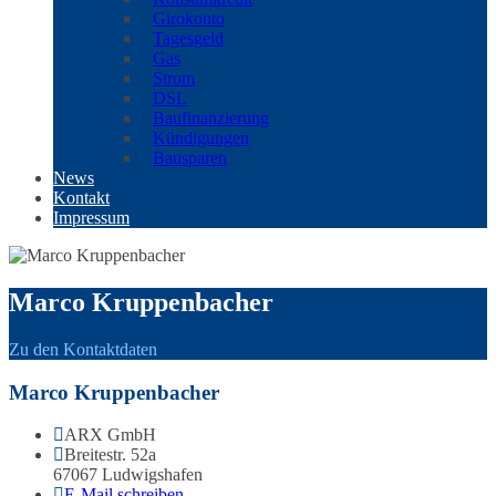
Girokonto
Tagesgeld
Gas
Strom
DSL
Baufinanzierung
Kündigungen
Bausparen
News
Kontakt
Impressum
Marco Kruppenbacher
Zu den Kontaktdaten
Marco Kruppenbacher
ARX GmbH
Breitestr. 52a
67067 Ludwigshafen
E-Mail schreiben