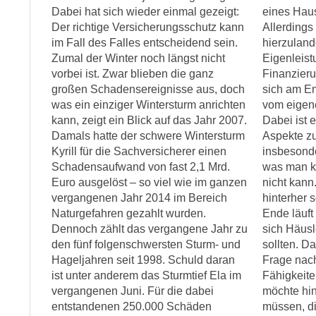
Dabei hat sich wieder einmal gezeigt:
eines Haus
Der richtige Versicherungsschutz kann
Allerdings
im Fall des Falles entscheidend sein.
hierzuland
Zumal der Winter noch längst nicht
Eigenleist
vorbei ist. Zwar blieben die ganz
Finanzieru
großen Schadensereignisse aus, doch
sich am E
was ein einziger Wintersturm anrichten
vom eigene
kann, zeigt ein Blick auf das Jahr 2007.
Dabei ist 
Damals hatte der schwere Wintersturm
Aspekte z
Kyrill für die Sachversicherer einen
insbesond
Schadensaufwand von fast 2,1 Mrd.
was man k
Euro ausgelöst – so viel wie im ganzen
nicht kann
vergangenen Jahr 2014 im Bereich
hinterher 
Naturgefahren gezahlt wurden.
Ende läuft
Dennoch zählt das vergangene Jahr zu
sich Häusl
den fünf folgenschwersten Sturm- und
sollten. D
Hageljahren seit 1998. Schuld daran
Frage nac
ist unter anderem das Sturmtief Ela im
Fähigkeite
vergangenen Juni. Für die dabei
möchte hin
entstandenen 250.000 Schäden
müssen, di