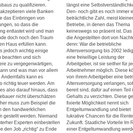
baus zu qualifizieren.
längst eine Selbstverständlichke
 akzeptieren viele Banken
Den- noch gibt es noch immer 
e das Einbringen von
beträchtliche Zahl, meist kleine
ungen, so dass die
Betriebe, in denen das Thema
ng entlastet wird und man
keineswegs so präsent ist. Das i
nde doch noch den Traum
die Angestellten dort von Nachte
n Haus erfüllen kann.
denn: War die betriebliche
es jedoch wichtig einige
Altersversorgung bis 2002 ledig
u beachten und sich
eine freiwillige Leistung der
ere zu vergegenwärtigen,
Arbeitgeber, ist sie seither für j
ann und was man vor allem
Arbeitnehmer möglich. Diese k
. Andernfalls kann es
von ihrem Arbeitgeber eine betr
so richtig teuer werden. Am
Altersversorgung verlangen, sof
 es also darauf hinaus, dass
bereit sind, dafür auf einen Teil 
ebauer nicht überschätzen
Gehalts zu verzichten. Diese ge
aher muss zum Beispiel die
fixierte Möglichkeit nennt sich
h den handwerklichen
Entgeltumwandlung und bietet
n gestellt werden. Niemand
lukrative Chancen für die Rente
terher Experten einbestellen
Zukunft. Staatliche Vorteile I
e den Job „richtig“ zu Ende
einer Entgeltumwandlung werd