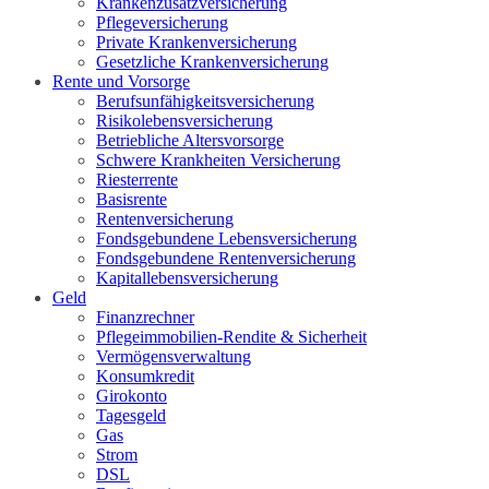
Krankenzusatzversicherung
Pflegeversicherung
Private Krankenversicherung
Gesetzliche Krankenversicherung
Rente und Vorsorge
Berufs­unfähigkeitsversicherung
Risikolebensversicherung
Betriebliche Altersvorsorge
Schwere Krankheiten Versicherung
Riesterrente
Basisrente
Rentenversicherung
Fondsgebundene Lebensversicherung
Fondsgebundene Rentenversicherung
Kapitallebensversicherung
Geld
Finanzrechner
Pflegeimmobilien-Rendite & Sicherheit
Vermögensverwaltung
Konsumkredit
Girokonto
Tagesgeld
Gas
Strom
DSL