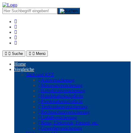
Suche
Menü
Home
Vergleiche
Sach und KFZ
Autoversicherung
Motorradversicherung
Haftpflichtversicherung
Hundehalterhaftpflicht
Pferdehalterhaftpflicht
Tierkrankenversicherung
Rechtsschutzversicherung
Unfallversicherung
Reise, Elektronik, Freizeit, etc.
Gewerbeversicherung