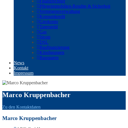
Finanzrechner
Pflegeimmobilien-Rendite & Sicherheit
Vermögensverwaltung
Konsumkredit
Girokonto
Tagesgeld
Gas
Strom
DSL
Baufinanzierung
Kündigungen
Bausparen
News
Kontakt
Impressum
Marco Kruppenbacher
Zu den Kontaktdaten
Marco Kruppenbacher