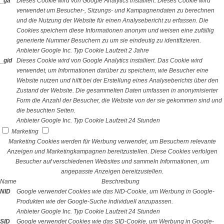
_ga
Dieses Cookie wird von Google Analytics installiert. Dieses Cookie wird
verwendet um Besucher-, Sitzungs- und Kampagnendaten zu berechnen
und die Nutzung der Website für einen Analysebericht zu erfassen. Die
Cookies speichern diese Informationen anonym und weisen eine zufällig
generierte Nummer Besuchern zu um sie eindeutig zu identifizieren.
Anbieter
Google Inc.
Typ
Cookie
Laufzeit
2 Jahre
_gid
Dieses Cookie wird von Google Analytics installiert. Das Cookie wird
verwendet, um Informationen darüber zu speichern, wie Besucher eine
Website nutzen und hilft bei der Erstellung eines Analyseberichts über den
Zustand der Website. Die gesammelten Daten umfassen in anonymisierter
Form die Anzahl der Besucher, die Website von der sie gekommen sind und
die besuchten Seiten.
Anbieter
Google Inc.
Typ
Cookie
Laufzeit
24 Stunden
Marketing
Marketing Cookies werden für Werbung verwendet, um Besuchern relevante
Anzeigen und Marketingkampagnen bereitzustellen. Diese Cookies verfolgen
Besucher auf verschiedenen Websites und sammeln Informationen, um
angepasste Anzeigen bereitzustellen.
Name
Beschreibung
NID
Google verwendet Cookies wie das NID-Cookie, um Werbung in Google-
Produkten wie der Google-Suche individuell anzupassen.
Anbieter
Google Inc.
Typ
Cookie
Laufzeit
24 Stunden
SID
Google verwendet Cookies wie das SID-Cookie, um Werbung in Google-