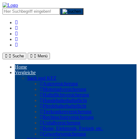
Suche
Menü
Home
Vergleiche
Sach und KFZ
Autoversicherung
Motorradversicherung
Haftpflichtversicherung
Hundehalterhaftpflicht
Pferdehalterhaftpflicht
Tierkrankenversicherung
Rechtsschutzversicherung
Unfallversicherung
Reise, Elektronik, Freizeit, etc.
Gewerbeversicherung