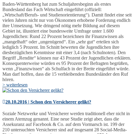
Baden-Württemberg hat zum Schuljahresbeginn als erstes
Bundesland das Fach Wirtschaft eingeführt (offiziell:
„Wirtschaft/Berufs- und Studienorientierung“). Damit findet eine seit
vielen Jahren nicht nur von Ökonomen erhobene Forderung endlich
ihre Umsetzung. Wie dringend nötig mehr Bildung auf diesem
Gebiet ist, illustriert eine bundesweite Umfrage unter 1.600
Jugendlichen: Rund 22 Prozent bezeichnen ihr Finanzwissen als
„mangelhaft“ oder „ungenügend“. Ein „sehr gut“ erteilen sich
lediglich 5 Prozent. Im Schnitt bewerten die Jugendlichen ihre
diesbezüglichen Kenntnisse mit einer 3,4 (nach Schulnoten). Den
Begriff „Rendite“ können nur 43 Prozent der Jugendlichen erklären.
Konsequenterweise würden es 95 Prozent der Befragten begrüßen,
wenn „Finanzwissen“ als Schulfach in der Breite eingeführt würde.
Man darf hoffen, dass die 15 verbleibenden Bundesländer den Ruf
hören.
> weiterlesen
20.10.2016 | Schon den Versicherer gelikt?
Soziale Netzwerke und Versicherer werden traditionell eher nicht in
einem Atemzug genannt. Eine neue Studie zeigt aber, dass die
Assekuranz auf Facebook & Co. auf dem Vormarsch ist. 199 der
210 untersuchten Versicherer sind auf insgesamt 28 Social-Media-