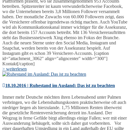
Plattformen präsent, wo sie zusammengenommen 953 Accounts
betreiben. Spitzenreiter ist kaum verwunderlicherweise Facebook,
wo die Unternehmen bereits 3,8 Millionen Follower versammelt
haben. Der monatliche Zuwachs von 60.000 Followern zeigt, dass
die Versicherer offenbar irgendetwas richtig machen. Auch YouTube
wird als Kommunikationskanal immer wichtiger für die Assekuranz,
die dort bereits 157 Accounts betreibt. Mit 136 Versichererauftritten
steht das Businessnetzwerk Xing ebenso im Fokus der Branche.
Auch die neuen Sterne unter den Social Media, Instagram und
Snapchat, werden bereits von der Assekuranz bespielt. Auf
Instagram gibt es schon 39 Versicherer-Accounts. [caption
id="attachment_3062" align="aligncenter" width="300"]
Kontakt[/caption]
> weiterlesen
18.10.2016 | Ruhestand im Ausland: Das ist zu beachten
Immer mehr Deutsche möchten ihren Lebensabend unter Palmen
verbringen, wo die Lebenshaltungskosten praktischerweise oft auch
niedriger liegen als hierzulande. 1,75 Millionen Renten überweist
die gesetzliche Rentenversicherung derzeit ins Ausland. Der
Wegzug in ferne Gefilde birgt allerdings einige Fallen; wer mit einer
Auswanderung liebäugelt, sollte sich daher gut vorbereiten. Vor
einer dauerhaften Umsiedlung in ein Land außerhalb der EU sollte