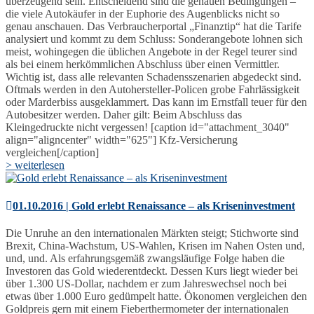
überzeugend sein. Entscheidend sind die genauen Bedingungen –
die viele Autokäufer in der Euphorie des Augenblicks nicht so
genau anschauen. Das Verbraucherportal „Finanztip“ hat die Tarife
analysiert und kommt zu dem Schluss: Sonderangebote lohnen sich
meist, wohingegen die üblichen Angebote in der Regel teurer sind
als bei einem herkömmlichen Abschluss über einen Vermittler.
Wichtig ist, dass alle relevanten Schadensszenarien abgedeckt sind.
Oftmals werden in den Autohersteller-Policen grobe Fahrlässigkeit
oder Marderbiss ausgeklammert. Das kann im Ernstfall teuer für den
Autobesitzer werden. Daher gilt: Beim Abschluss das
Kleingedruckte nicht vergessen! [caption id="attachment_3040"
align="aligncenter" width="625"] Kfz-Versicherung
vergleichen[/caption]
> weiterlesen
01.10.2016 | Gold erlebt Renaissance – als Kriseninvestment
Die Unruhe an den internationalen Märkten steigt; Stichworte sind
Brexit, China-Wachstum, US-Wahlen, Krisen im Nahen Osten und,
und, und. Als erfahrungsgemäß zwangsläufige Folge haben die
Investoren das Gold wiederentdeckt. Dessen Kurs liegt wieder bei
über 1.300 US-Dollar, nachdem er zum Jahreswechsel noch bei
etwas über 1.000 Euro gedümpelt hatte. Ökonomen vergleichen den
Goldpreis gern mit einem Fieberthermometer der internationalen