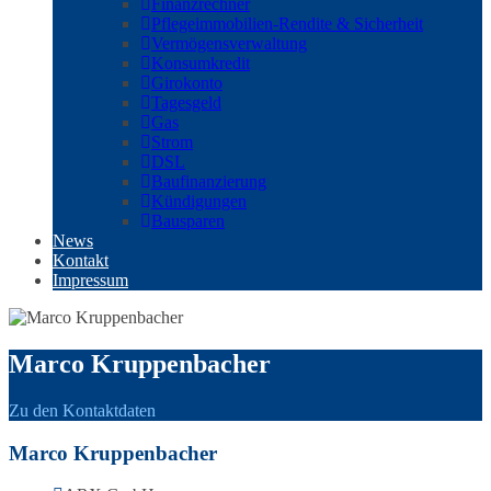
Finanzrechner
Pflegeimmobilien-Rendite & Sicherheit
Vermögensverwaltung
Konsumkredit
Girokonto
Tagesgeld
Gas
Strom
DSL
Baufinanzierung
Kündigungen
Bausparen
News
Kontakt
Impressum
Marco Kruppenbacher
Zu den Kontaktdaten
Marco Kruppenbacher