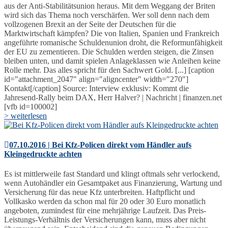
aus der Anti-Stabilitätsunion heraus. Mit dem Weggang der Briten
wird sich das Thema noch verschärfen. Wer soll denn nach dem
vollzogenen Brexit an der Seite der Deutschen für die
Marktwirtschaft kämpfen? Die von Italien, Spanien und Frankreich
angeführte romanische Schuldenunion droht, die Reformunfähigkeit
der EU zu zementieren. Die Schulden werden steigen, die Zinsen
bleiben unten, und damit spielen Anlageklassen wie Anleihen keine
Rolle mehr. Das alles spricht für den Sachwert Gold. [...] [caption
id="attachment_2047" align="aligncenter" width="270"]
Kontakt[/caption] Source: Interview exklusiv: Kommt die
Jahresend-Rally beim DAX, Herr Halver? | Nachricht | finanzen.net
[vfb id=100002]
> weiterlesen
07.10.2016 | Bei Kfz-Policen direkt vom Händler aufs
Kleingedruckte achten
Es ist mittlerweile fast Standard und klingt oftmals sehr verlockend,
wenn Autohändler ein Gesamtpaket aus Finanzierung, Wartung und
Versicherung für das neue Kfz unterbreiten. Haftpflicht und
Vollkasko werden da schon mal für 20 oder 30 Euro monatlich
angeboten, zumindest für eine mehrjährige Laufzeit. Das Preis-
Leistungs-Verhältnis der Versicherungen kann, muss aber nicht