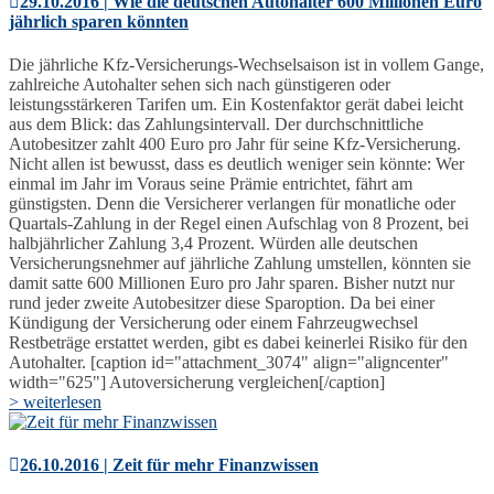
29.10.2016 | Wie die deutschen Autohalter 600 Millionen Euro
jährlich sparen könnten
Die jährliche Kfz-Versicherungs-Wechselsaison ist in vollem Gange,
zahlreiche Autohalter sehen sich nach günstigeren oder
leistungsstärkeren Tarifen um. Ein Kostenfaktor gerät dabei leicht
aus dem Blick: das Zahlungsintervall. Der durchschnittliche
Autobesitzer zahlt 400 Euro pro Jahr für seine Kfz-Versicherung.
Nicht allen ist bewusst, dass es deutlich weniger sein könnte: Wer
einmal im Jahr im Voraus seine Prämie entrichtet, fährt am
günstigsten. Denn die Versicherer verlangen für monatliche oder
Quartals-Zahlung in der Regel einen Aufschlag von 8 Prozent, bei
halbjährlicher Zahlung 3,4 Prozent. Würden alle deutschen
Versicherungsnehmer auf jährliche Zahlung umstellen, könnten sie
damit satte 600 Millionen Euro pro Jahr sparen. Bisher nutzt nur
rund jeder zweite Autobesitzer diese Sparoption. Da bei einer
Kündigung der Versicherung oder einem Fahrzeugwechsel
Restbeträge erstattet werden, gibt es dabei keinerlei Risiko für den
Autohalter. [caption id="attachment_3074" align="aligncenter"
width="625"] Autoversicherung vergleichen[/caption]
> weiterlesen
26.10.2016 | Zeit für mehr Finanzwissen