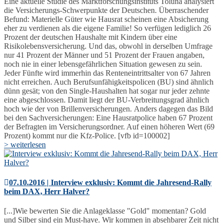
Eine aktuelle Studie des Marktforschungsinstituts Toluna analysiert
die Versicherungs-Schwerpunkte der Deutschen. Überraschender
Befund: Materielle Güter wie Hausrat scheinen eine Absicherung
eher zu verdienen als die eigene Familie! So verfügen lediglich 26
Prozent der deutschen Haushalte mit Kindern über eine
Risikolebensversicherung. Und das, obwohl in derselben Umfrage
nur 41 Prozent der Männer und 51 Prozent der Frauen angaben,
noch nie in einer lebensgefährlichen Situation gewesen zu sein.
Jeder Fünfte wird immerhin das Renteneintrittsalter von 67 Jahren
nicht erreichen. Auch Berufsunfähigkeitspolicen (BU) sind ähnlich
dünn gesät; von den Single-Haushalten hat sogar nur jeder zehnte
eine abgeschlossen. Damit liegt der BU-Verbreitungsgrad ähnlich
hoch wie der von Brillenversicherungen. Anders dagegen das Bild
bei den Sachversicherungen: Eine Hausratpolice haben 67 Prozent
der Befragten im Versicherungsordner. Auf einen höheren Wert (69
Prozent) kommt nur die Kfz-Police. [vfb id=100002]
> weiterlesen
07.10.2016 | Interview exklusiv: Kommt die Jahresend-Rally
beim DAX, Herr Halver?
[...]Wie bewerten Sie die Anlageklasse "Gold" momentan? Gold
und Silber sind ein Must-have. Wir kommen in absehbarer Zeit nicht